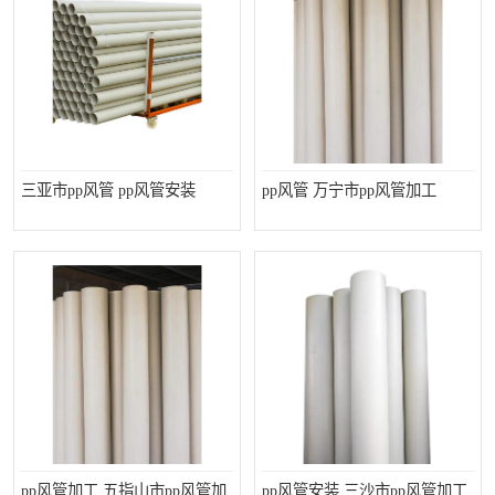
三亚市pp风管 pp风管安装
pp风管 万宁市pp风管加工
pp风管加工 五指山市pp风管加
pp风管安装 三沙市pp风管加工