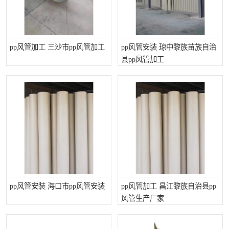
pp风管加工 三沙市pp风管加工
pp风管安装 琼中黎族苗族自治
县pp风管加工
pp风管安装 海口市pp风管安装
pp风管加工 昌江黎族自治县pp
风管生产厂家