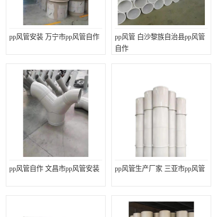
pp风管安装 万宁市pp风管自作
pp风管 白沙黎族自治县pp风管
自作
pp风管自作 文昌市pp风管安装
pp风管生产厂家 三亚市pp风管