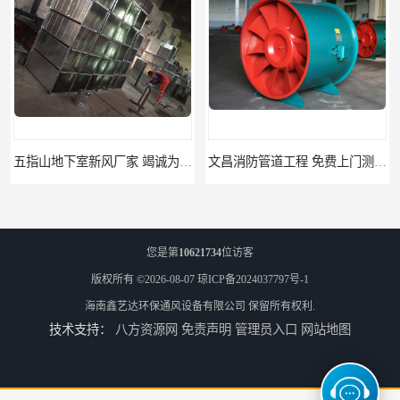
五指山地下室新风厂家 竭诚为您服务
文昌消防管道工程 免费上门测量设计
您是第
10621734
位访客
版权所有 ©2026-08-07
琼ICP备2024037797号-1
海南鑫艺达环保通风设备有限公司
保留所有权利.
技术支持：
八方资源网
免责声明
管理员入口
网站地图
临高县消防排烟工程 竭诚为您服务
免费上门测量设计 屯昌县消防排烟辅材