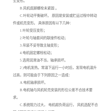
生变形。
B.风机底脚螺栓未紧固 。
C.叶轮动平衡破坏。 原因是安装或贮运过程中转动
件或机売变形。 具体原因有以下几种：
1.叶轮受压变形；
2.叶轮与轴套间的联接件松动；
3.吊装不妥导致主轴变形；
4.电机固定螺栓松动；
5.选用润滑油不当，轴承损坏。
2 )电机发热。常温下运行一小时后，发现电机温升
过高，则可能由于下列原因之一造成：
A.电机轴承损坏。
B.电机轴与风机轮売安装的形位公差不合技术要
求。
C.系统阻力过大， 电机超负荷运行， 风机选配不合