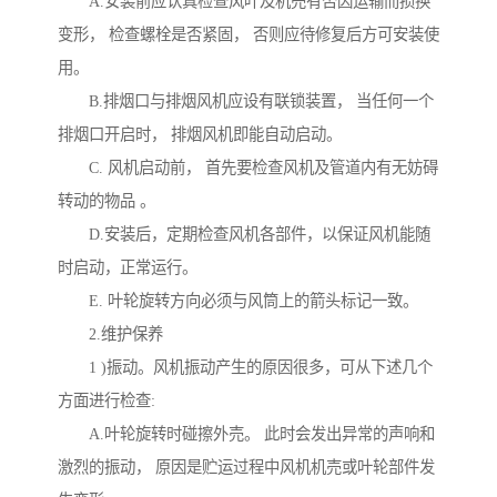
A.安装前应认真检查风叶及机売有否因运输而损换
变形， 检查螺栓是否紧固， 否则应待修复后方可安装使
用。
B.排烟口与排烟风机应设有联锁装置， 当任何一个
排烟口开启时， 排烟风机即能自动启动。
C. 风机启动前， 首先要检查风机及管道内有无妨碍
转动的物品 。
D.安装后，定期检查风机各部件，以保证风机能随
时启动，正常运行。
E. 叶轮旋转方向必须与风筒上的箭头标记一致。
2.维护保养
1 )振动。风机振动产生的原因很多，可从下述几个
方面进行检查:
A.叶轮旋转时碰擦外売。 此时会发出异常的声响和
激烈的振动， 原因是贮运过程中风机机売或叶轮部件发