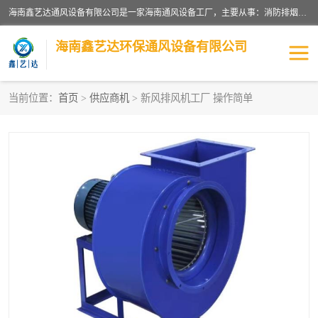
海南鑫艺达通风设备有限公司是一家海南通风设备工厂，主要从事：消防排烟工程、油烟净化工程、厨房排烟工程、酒店厨房设备、新风排风系统、镀锌铁皮管道加工、暖通工程、通风管道安装、消防火阀百叶风口等业务。公司拥有管道及配件一体化工厂生产线，良好的售后服务，良好的设计团队，良好的施工团队、良好管理人员，掌握畅通丰富的信息、市场渠道。
海南鑫艺达环保通风设备有限公司
当前位置：
首页
>
供应商机
> 新风排风机工厂 操作简单
海南暖通工程
海南消防排烟工程
海南厨房排烟工程
海南酒店厨房设备
海南油烟净化工程
管道配件
风机系列
镁质防火风管
通风设备
通风管道
消防阀门
消防风机