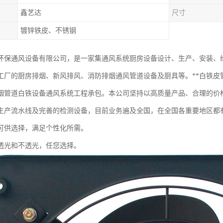
鑫艺达
尺寸
镀锌铁皮、不锈钢
环保通风设备有限公司，是一家集通风系统厨房设备设计、生产、安装、维
工厂的厨房排烟、新风排风、消防排烟通风管道设备及厨具等。**白铁皮
烟管道白铁设备通风系统工程承包。本公司坚持以高质量产品、合理的价
生产流水线及完善的检测设备，目前业务遍及全国，在全国各重要地区都
可供选择，满足个性化所需。
透光和不透光，任您选择。