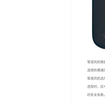
管道风机根
选择防爆通
管道风机选
选型时，应考
的安全系数