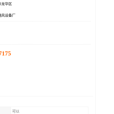
市龙华区
通风设备厂
7175
可以