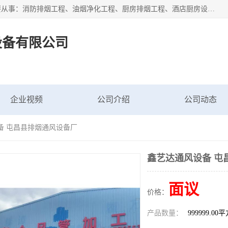
海南鑫艺达通风设备有限公司是一家海南通风设备工厂，主要从事：消防排烟工程、油烟净化工程、厨房排烟工程、酒店厨房设备、新风排风系统、镀锌铁皮管道加工、暖通工程、通风管道安装、消防火阀百叶风口等业务。公司拥有管道及配件一体化工厂生产线，良好的售后服务，良好的设计团队，良好的施工团队、良好管理人员，掌握畅通丰富的信息、市场渠道。
设备有限公司
企业视频
公司介绍
公司动态
备 屯昌县排烟通风设备厂
鑫艺达通风设备 屯
面议
价格：
产品数量：
999999.00