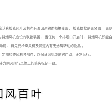
应认真检查风叶及机売有否因运输而损换变形， 检查螺栓是否紧固， 否
与排烟风机应设有联锁装置， 当任何一个排烟口开启时， 排烟风机即能
启动前， 首先要检查风机及管道内有无妨碍转动的物品 。
，定期检查风机各部件，以保证风机能随时启动，正常运行。
旋转方向必须与风筒上的箭头标记一致。