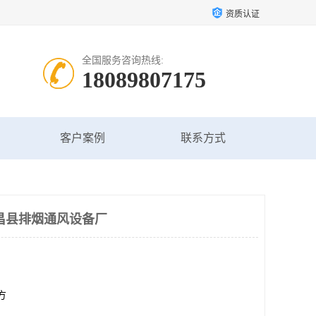
资质认证
全国服务咨询热线:
18089807175
客户案例
联系方式
昌县排烟通风设备厂
平方