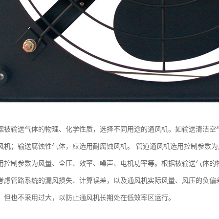
据被输送气体的物理、化学性质，选择不同用途的通风机。如输送清洁空
风机；输送腐蚀性气体，应选用耐腐蚀风机。 管道通风机选用控制参数
用控制参数为风量、全压、效率、噪声、电机功率等。根据被输送气体的
虑管路系统的漏风损失、计算误差，以及通风机实际风量、风压的负偏差，一般采
。但也不采用过大，以防止通风机长期处在低效率区运行。