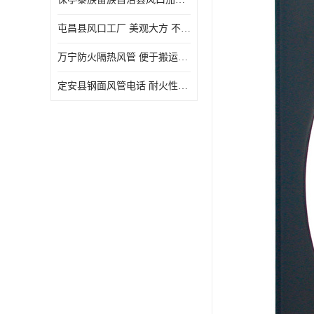
屯昌县风口工厂 美观大方 不仅具有实用功能
万宁防火隔热风管 便于搬运和安装 良好的导热性能
定安县钢面风管电话 耐火性能好 能够抵抗高温和火灾