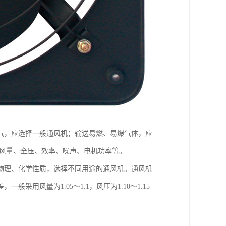
气，应选择一般通风机；输送易燃、易爆气体，应
为风量、全压、效率、噪声、电机功率等。
物理、化学性质，选择不同用途的通风机。通风机
用风量为1.05～1.1，风压为1.10～1.15