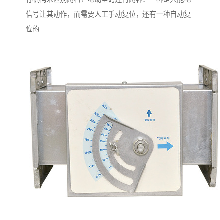
信号让其动作，而需要人工手动复位，还有一种自动复
位的