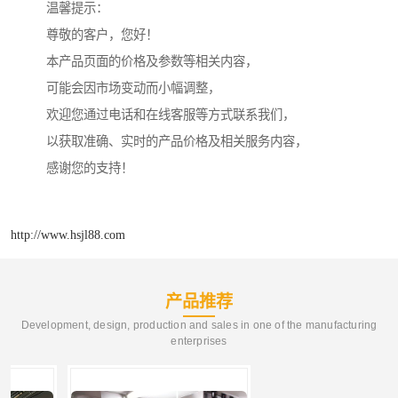
温馨提示：
尊敬的客户，您好！
本产品页面的价格及参数等相关内容，
可能会因市场变动而小幅调整，
欢迎您通过电话和在线客服等方式联系我们，
以获取准确、实时的产品价格及相关服务内容，
感谢您的支持！
http://www.hsjl88.com
产品推荐
Development, design, production and sales in one of the manufacturing
enterprises