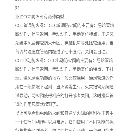
好
亚通CCC防火阀有两种类型
CCC普通防火阀： CCC普通防火阀的主要有：易熔管熔
断动作、信号返回、手动动作、手动复位特点，于通风
系统中风管穿越防火分区，穿越机房等处比较通用，当
气流的温度在管道内超过了七十度时，关闭会自动。
CCC电动防火阀：CCC电动防火阀的主要有：易熔管熔
断动作、信号返回、手动动作、手动复位的特点，于排
烟、通风两重功能的地方一般比较通用，通风管道的作
用在一般情况下起到，当火警发生时，火灾报警系统通
过联动，防火阀使得相应的打开或者关闭，这时排烟管
道的作用风管就起到了。
以上可以看出电动防火阀和普通防火阀的区别在于其中
一个使阀门动作可以用电源，它们使用了不同功能的执
行机构来区别两者，电动型的还有两种：一种是只能电