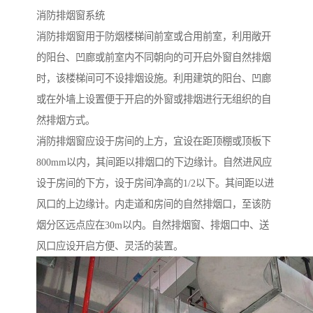
消防排烟窗系统
消防排烟窗用于防烟楼梯间前室或合用前室，利用敞开
的阳台、凹廊或前室内不同朝向的可开启外窗自然排烟
时，该楼梯间可不设排烟设施。利用建筑的阳台、凹廊
或在外墙上设置便于开启的外窗或排烟进行无组织的自
然排烟方式。
消防排烟窗应设于房间的上方，宜设在距顶棚或顶板下
800mm以内，其间距以排烟口的下边缘计。自然进风应
设于房间的下方，设于房间净高的1/2以下。其间距以进
风口的上边缘计。内走道和房间的自然排烟口，至该防
烟分区远点应在30m以内。自然排烟窗、排烟口中、送
风口应设开启方便、灵活的装置。