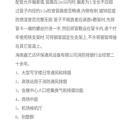
配管允许偏差值,管路在2m以内时,偏差为3,全长不应超
过管子内径的1/2a检查管路是否畅通,内侧有刺,镀锌层或
防锈漆是否完整无损,管子不顺直者应调直b敷管时,先将
管卡一端的螺丝拧进一半,然后将管敷设在管卡内,逐个拧
牢使用铁支架时,可将钢管固定在支架上,不许将钢管焊接
在其它管道上。
海南鑫艺达环保通风设备有限公司消防排烟行业经营二
十余年。
1、大型写字楼日常通风和排烟
2、高铁站用于消防通风排烟
3、会展中心人口密集换气和排烟功能
4、商场中庭
5、机场候机厅
6、别墅群