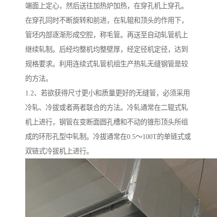
端面上定心，然后送往加热炉加热，在穿孔机上穿孔。
在穿孔同时不断旋转和前进，在轧辊和顶头的作用下，
管坯内部逐渐形成空腔，称毛管。再送至自动轧管机上
继续轧制。后经均整机均整壁厚，经定径机定径，达到
规格要求。利用连续式轧管机组生产热轧无缝钢管是较
的方法。
1.2、若欲获得尺寸更小和质量更好的无缝管，必须采用
冷轧、冷拔或者两者联合的方法。冷轧通常在二辊式轧
机上进行，钢管在变断面圆孔槽和不动的锥形顶头所组
成的环形孔型中轧制。冷拔通常在0.5～100T的单链式或
双链式冷拔机上进行。