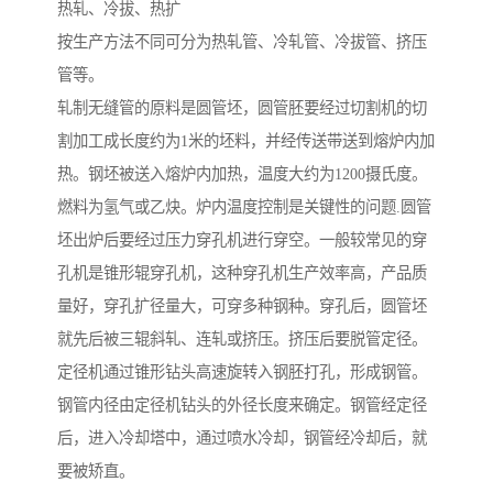
热轧、冷拔、热扩
按生产方法不同可分为热轧管、冷轧管、冷拔管、挤压
管等。
轧制无缝管的原料是圆管坯，圆管胚要经过切割机的切
割加工成长度约为1米的坯料，并经传送带送到熔炉内加
热。钢坯被送入熔炉内加热，温度大约为1200摄氏度。
燃料为氢气或乙炔。炉内温度控制是关键性的问题.圆管
坯出炉后要经过压力穿孔机进行穿空。一般较常见的穿
孔机是锥形辊穿孔机，这种穿孔机生产效率高，产品质
量好，穿孔扩径量大，可穿多种钢种。穿孔后，圆管坯
就先后被三辊斜轧、连轧或挤压。挤压后要脱管定径。
定径机通过锥形钻头高速旋转入钢胚打孔，形成钢管。
钢管内径由定径机钻头的外径长度来确定。钢管经定径
后，进入冷却塔中，通过喷水冷却，钢管经冷却后，就
要被矫直。