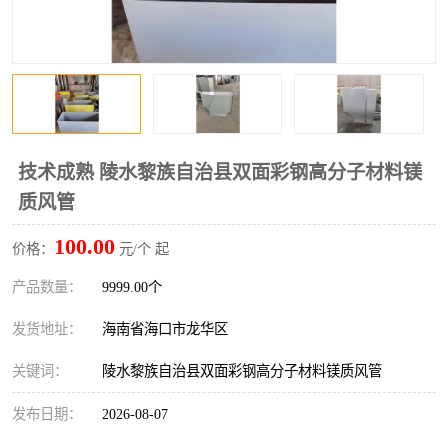
风口
镀锌矩形风管
镀锌螺旋风管
PP风管
不锈钢烟罩
防火阀
排烟风机
百叶风口
技术成熟 陵水黎族自治县双面彩钢高分子材料镁
质风管
油烟净化器
静压箱
100.00
价格：
元/个 起
产品数量：
9999.00个
发货地址：
海南省海口市龙华区
关键词：
陵水黎族自治县双面彩钢高分子材料镁质风管
发布日期：
2026-08-07