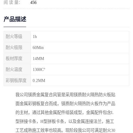
阅 读 量：
456
产品描述
耐火等级
1h
耐火极限
60Min
板材厚度
14MM
耐火温度
1300C°
彩钢板厚度
0.2MM
我公司镁质金属复合风管是采用镁质耐火隔热防火板贴
面金属彩钢板复合而成，镁质耐火隔热防火板作为产品
的主材，通过其他金属配件组装成型，金属配件包含L
型拼接卡条，H型拼板卡条，以及金属连接法兰，施工
工艺成熟施工效率也较高。现阶段我公司可满足耐火30