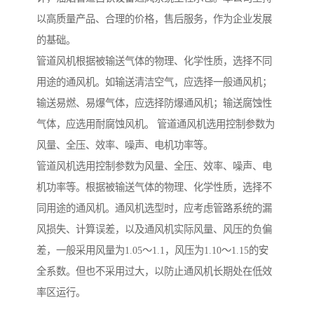
以高质量产品、合理的价格，售后服务，作为企业发展
的基础。
管道风机根据被输送气体的物理、化学性质，选择不同
用途的通风机。如输送清洁空气，应选择一般通风机；
输送易燃、易爆气体，应选择防爆通风机；输送腐蚀性
气体，应选用耐腐蚀风机。 管道通风机选用控制参数为
风量、全压、效率、噪声、电机功率等。
管道风机选用控制参数为风量、全压、效率、噪声、电
机功率等。根据被输送气体的物理、化学性质，选择不
同用途的通风机。通风机选型时，应考虑管路系统的漏
风损失、计算误差，以及通风机实际风量、风压的负偏
差，一般采用风量为1.05～1.1，风压为1.10～1.15的安
全系数。但也不采用过大，以防止通风机长期处在低效
率区运行。