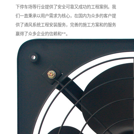
下停车场等行业提供了安全可靠又成功的工程案例。我
们一直秉承以用户需求为核心，在国内为众多的客户提
供了通风系统工程安装服务，完善的施工方案和的服务
赢得了众多企业的信赖和**。