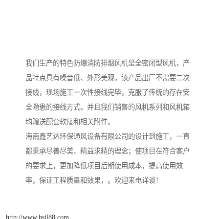
我们生产的特色防爆消防排烟风机是全密闭型风机，产
品特点具有噪音低、外形美观，该产品出厂不需要二次
接线，现场施工一次性接线完毕，克服了传统的存在安
全隐患的接线方式。并且我们销售的风机系列和风机箱
均赠送配套软接和相关附件。
海南鑫艺达环保通风设备有限公司的设计到施工，一直
都秉承尽善尽美、精益求精的理念；使项目在符合客户
的要求上，更加降低项目后期使用成本，提高使用效
率，保证工程质量和效果，。欢迎来电详谈！
http://www.hsjl88.com