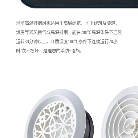
消防高温排烟风机适用于高层建筑、地下建筑及隧道、
烘房等通风换气或高温排烟。能在280℃高温条件下连续
运转30分钟以上，介质温度100℃条件下连续运行20小
时/次不损坏，是理想的消防*设施。