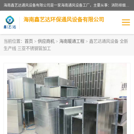
海南鑫艺达通风设备有限公司是一家海南通风设备工厂，主要从事：消防排烟工程、油烟净化工程、厨房排烟工程、酒店厨房设备、新风排风系统、镀锌铁皮管道加工、暖通工程、通风管道安装、消防火阀百叶风口等业务。公司拥有管道及配件一体化工厂生产线，良好的售后服务，良好的设计团队，良好的施工团队、良好管理人员，掌握畅通丰富的信息、市场渠道。
海南鑫艺达环保通风设备有限公司
当前位置：
首页
>
供应商机
>
海南暖通工程
> 鑫艺达通风设备 全新
生产线 三亚不锈钢管加工
海南暖通工程
海南消防排烟工程
海南厨房排烟工程
海南酒店厨房设备
海南油烟净化工程
管道配件
风机系列
镁质防火风管
通风设备
通风管道
消防阀门
消防风机