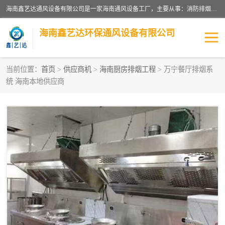
海南鑫艺达通风设备有限公司是一家海南通风设备工厂，主要从事：消防排烟工程、油烟净化工程、厨房排烟工程、酒店厨房设备、新风排风系统、镀锌铁皮管道加工、暖通工程、通风管道安装、消防火阀百叶风口等业务。公司拥有管道及配件一体化工厂生产线，良好的售后服务，良好的设计团队，良好的施工团队、良好管理人员，掌握畅通丰富的信息、市场渠道。
海南鑫艺达环保通风设备有限公司
当前位置：
首页
>
供应商机
>
海南厨房排烟工程
> 万宁餐厅排烟系
统 海南本地供应商
海南暖通工程
海南消防排烟工程
海南厨房排烟工程
海南酒店厨房设备
海南油烟净化工程
管道配件
风机系列
镁质防火风管
通风设备
通风管道
消防阀门
消防风机