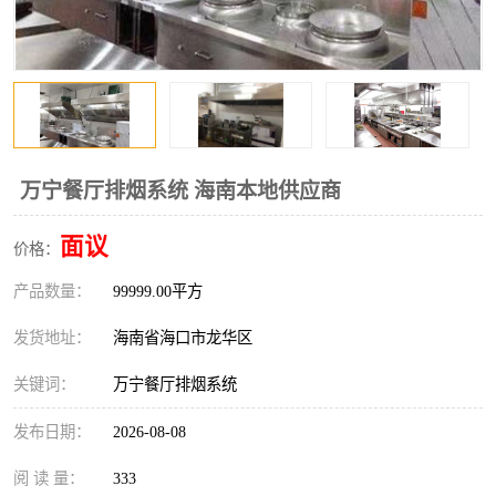
风口
镀锌矩形风管
镀锌螺旋风管
PP风管
不锈钢烟罩
防火阀
排烟风机
百叶风口
万宁餐厅排烟系统 海南本地供应商
油烟净化器
静压箱
面议
价格：
产品数量：
99999.00平方
发货地址：
海南省海口市龙华区
关键词：
万宁餐厅排烟系统
发布日期：
2026-08-08
阅 读 量：
333