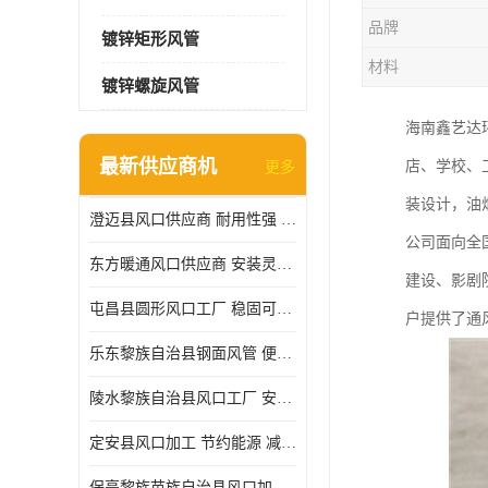
品牌
镀锌矩形风管
材料
镀锌螺旋风管
海南鑫艺达
最新供应商机
店、学校、
更多
装设计，油
澄迈县风口供应商 耐用性强 能够减少能源消耗
公司面向全
东方暖通风口供应商 安装灵活 调节功能强
建设、影剧
屯昌县圆形风口工厂 稳固可靠 方便清洁和维修
户提供了通
乐东黎族自治县钢面风管 便于搬运和安装 能够抵抗高温和火灾
陵水黎族自治县风口工厂 安装简便 安装也相对容易
定安县风口加工 节约能源 减少能量损失
保亭黎族苗族自治县风口加工 减少能耗 以适应不同的需求