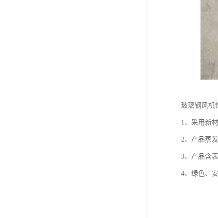
玻璃钢风机
1、采用新
2、产品蒸
3、产品含表
4、绿色、