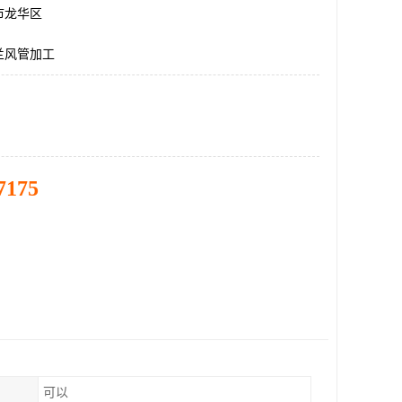
市龙华区
兰风管加工
7175
可以