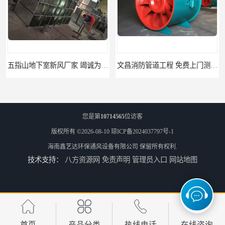
五指山地下室新风厂家 竭诚为您服务
文昌消防管道工程 免费上门测量设计
您是第
10714565
位访客
版权所有 ©2026-08-10
琼ICP备2024037797号-1
海南鑫艺达环保通风设备有限公司
保留所有权利.
技术支持：
八方资源网
免责声明
管理员入口
网站地图
临高县消防排烟工程 竭诚为您服务
免费上门测量设计 屯昌县消防排烟辅材
首页
产品分类
热线电话
在线咨询