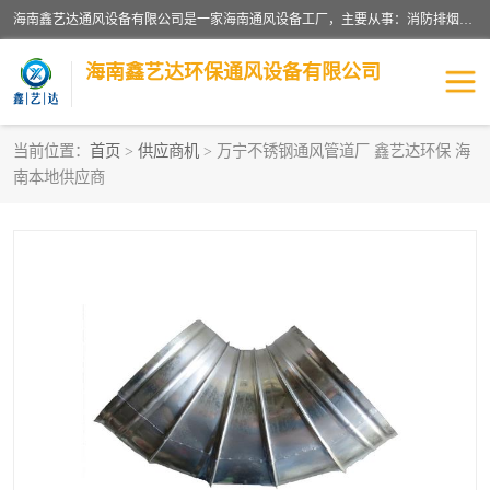
海南鑫艺达通风设备有限公司是一家海南通风设备工厂，主要从事：消防排烟工程、油烟净化工程、厨房排烟工程、酒店厨房设备、新风排风系统、镀锌铁皮管道加工、暖通工程、通风管道安装、消防火阀百叶风口等业务。公司拥有管道及配件一体化工厂生产线，良好的售后服务，良好的设计团队，良好的施工团队、良好管理人员，掌握畅通丰富的信息、市场渠道。
海南鑫艺达环保通风设备有限公司
当前位置：
首页
>
供应商机
> 万宁不锈钢通风管道厂 鑫艺达环保 海
南本地供应商
海南暖通工程
海南消防排烟工程
海南厨房排烟工程
海南酒店厨房设备
海南油烟净化工程
管道配件
风机系列
镁质防火风管
通风设备
通风管道
消防阀门
消防风机