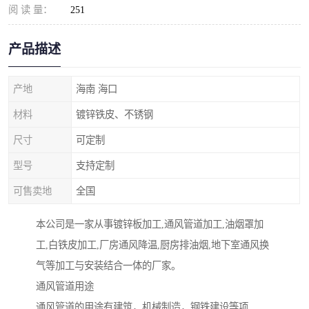
阅 读 量：
251
产品描述
产地
海南 海口
材料
镀锌铁皮、不锈钢
尺寸
可定制
型号
支持定制
可售卖地
全国
本公司是一家从事镀锌板加工,通风管道加工,油烟罩加
工,白铁皮加工,厂房通风降温,厨房排油烟,地下室通风换
气等加工与安装结合一体的厂家。
通风管道用途
通风管道的用途有建筑，机械制造，钢铁建设等项