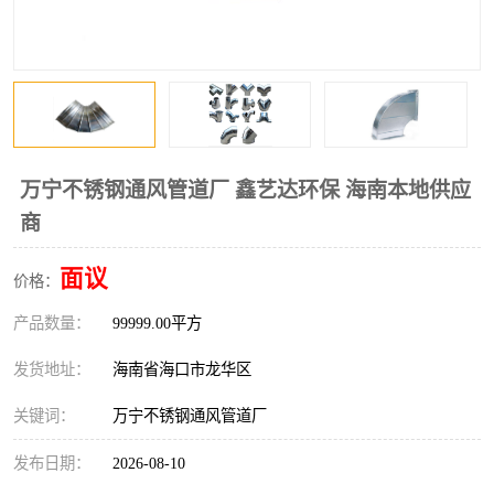
风口
镀锌矩形风管
镀锌螺旋风管
PP风管
不锈钢烟罩
防火阀
排烟风机
百叶风口
万宁不锈钢通风管道厂 鑫艺达环保 海南本地供应
商
油烟净化器
静压箱
面议
价格：
产品数量：
99999.00平方
发货地址：
海南省海口市龙华区
关键词：
万宁不锈钢通风管道厂
发布日期：
2026-08-10