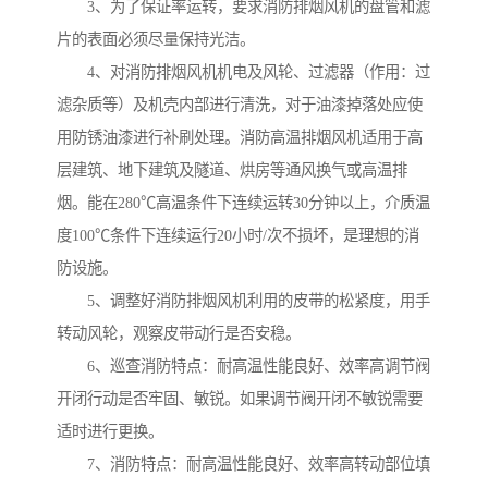
3、为了保证率运转，要求消防排烟风机的盘管和滤
片的表面必须尽量保持光洁。
4、对消防排烟风机机电及风轮、过滤器（作用：过
滤杂质等）及机壳内部进行清洗，对于油漆掉落处应使
用防锈油漆进行补刷处理。消防高温排烟风机适用于高
层建筑、地下建筑及隧道、烘房等通风换气或高温排
烟。能在280℃高温条件下连续运转30分钟以上，介质温
度100℃条件下连续运行20小时/次不损坏，是理想的消
防设施。
5、调整好消防排烟风机利用的皮带的松紧度，用手
转动风轮，观察皮带动行是否安稳。
6、巡查消防特点：耐高温性能良好、效率高调节阀
开闭行动是否牢固、敏锐。如果调节阀开闭不敏锐需要
适时进行更换。
7、消防特点：耐高温性能良好、效率高转动部位填