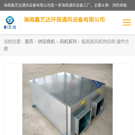
海南鑫艺达通风设备有限公司是一家海南通风设备工厂，主要从事：消防排烟工程、油烟净化工程、厨房排烟工程、酒店厨房设备、新风排风系统、镀锌铁皮管道加工、暖通工程、通风管道安装、消防火阀百叶风口等业务。公司拥有管道及配件一体化工厂生产线，良好的售后服务，良好的设计团队，良好的施工团队、良好管理人员，掌握畅通丰富的信息、市场渠道。
海南鑫艺达环保通风设备有限公司
当前位置：
首页
>
供应商机
>
风机系列
> 临高县风机供应商 操作方
便
海南暖通工程
海南消防排烟工程
海南厨房排烟工程
海南酒店厨房设备
海南油烟净化工程
管道配件
风机系列
镁质防火风管
通风设备
通风管道
消防阀门
消防风机