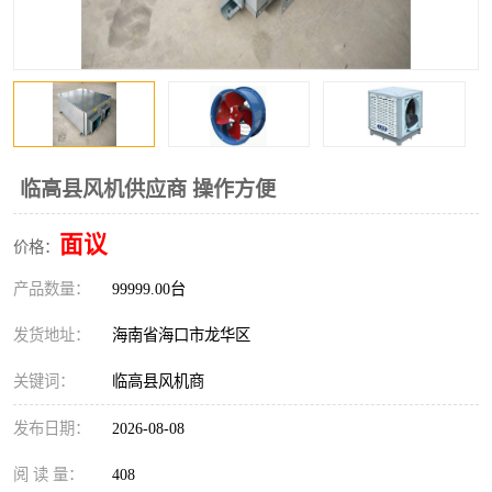
风口
镀锌矩形风管
镀锌螺旋风管
PP风管
不锈钢烟罩
防火阀
排烟风机
百叶风口
临高县风机供应商 操作方便
油烟净化器
静压箱
面议
价格：
产品数量：
99999.00台
发货地址：
海南省海口市龙华区
关键词：
临高县风机商
发布日期：
2026-08-08
阅 读 量：
408