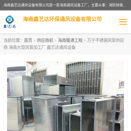
海南鑫艺达通风设备有限公司是一家海南通风设备工厂，主要从事：消防排烟工程、油烟净化工程、厨房排烟工程、酒店厨房设备、新风排风系统、镀锌铁皮管道加工、暖通工程、通风管道安装、消防火阀百叶风口等业务。公司拥有管道及配件一体化工厂生产线，良好的售后服务，良好的设计团队，良好的施工团队、良好管理人员，掌握畅通丰富的信息、市场渠道。
海南鑫艺达环保通风设备有限公司
当前位置：
首页
>
供应商机
>
海南暖通工程
> 万宁不锈钢风管供应
商 海南大型风管加工厂 鑫艺达通风设备
海南暖通工程
海南消防排烟工程
海南厨房排烟工程
海南酒店厨房设备
海南油烟净化工程
管道配件
风机系列
镁质防火风管
通风设备
通风管道
消防阀门
消防风机