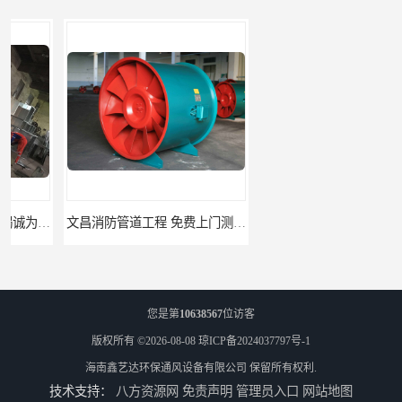
文昌消防管道工程 免费上门测量设计
临高县消防排烟工程 竭诚为您服务
您是第
10638567
位访客
版权所有 ©2026-08-08
琼ICP备2024037797号-1
海南鑫艺达环保通风设备有限公司
保留所有权利.
技术支持：
八方资源网
免责声明
管理员入口
网站地图