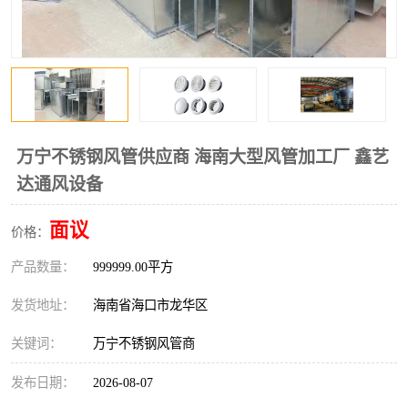
风口
镀锌矩形风管
镀锌螺旋风管
PP风管
不锈钢烟罩
防火阀
排烟风机
百叶风口
万宁不锈钢风管供应商 海南大型风管加工厂 鑫艺
达通风设备
油烟净化器
静压箱
面议
价格：
产品数量：
999999.00平方
发货地址：
海南省海口市龙华区
关键词：
万宁不锈钢风管商
发布日期：
2026-08-07