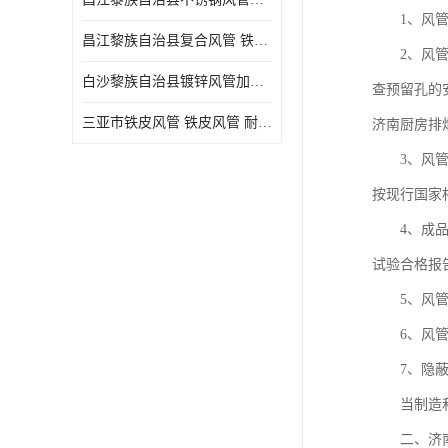
1、风管的
昌江黎族自治县复合风管 铁皮风管
2、风管系
白沙黎族自治县镀锌风管加工厂 新风排风管
查预留孔的
三亚市铁皮风管 铁皮风管 耐腐蚀
济南厨房排
3、风管生
按现行国家
4、成品通
试验合格报
5、风管生
6、风管制
7、隐蔽工
当制造和安
二、济南