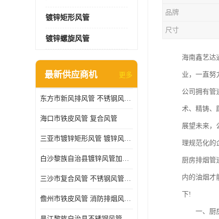
品牌
镀锌矩形风管
尺寸
镀锌螺旋风管
海南鑫艺达
最新供应商机
业，一直努
更多
公司拥有管
东方市新风排风管 不锈钢风管加工
术、精铸、
海口市铁皮风管 复合风管
展望未来，
三亚市镀锌矩形风管 镀锌风管加工厂
理规范化的
白沙黎族自治县镀锌风管加工厂 铁皮风管 耐腐蚀
厨房排烟管
内的油烟才
三沙市复合风管 不锈钢风管加工 做急单
下!
儋州市铁皮风管 消防排烟风管 耐腐蚀
一、厨房
昌江黎族自治县不锈钢风管加工 镀锌螺旋风管加工厂