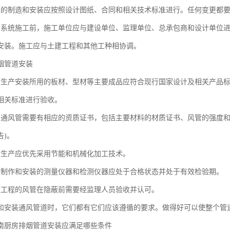
制造和安装应按照设计图纸、合同和相关技术标准进行。任何变更都要
统施工前，施工单位应与建设单位、监理单位、总承包商和设计单位进
安装。施工应与土建工程和其他工种相协调。
烟管道安装
产安装所用的板材、型材等主要成品应符合现行国家设计及相关产品标
相关标准进行验收。
风管需要有相应的资质证书，包括主要材料的材质证书、风管的强度和
告)。
产应优先采用节能和机械化加工技术。
作和安装的测量仪器和检测仪器应处于合格状态并处于有效检验期。
程的风管在隐蔽前需要经监理人员验收并认可。
装通风管道时，它们都有它们应该遵循的要求。做得好可以使整个管
厨房排烟管道安装应满足哪些条件