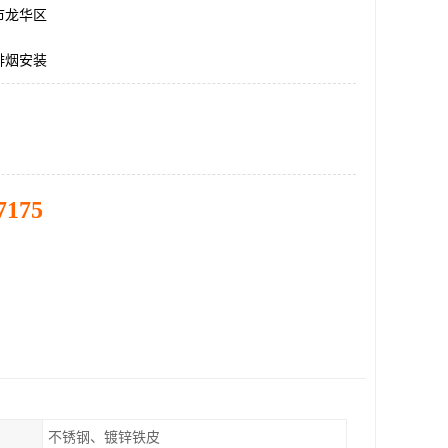
市龙华区
排烟安装
7175
不锈钢、镀锌铁皮