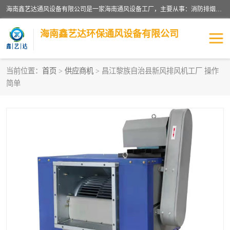
海南鑫艺达通风设备有限公司是一家海南通风设备工厂，主要从事：消防排烟工程、油烟净化工程、厨房排烟工程、酒店厨房设备、新风排风系统、镀锌铁皮管道加工、暖通工程、通风管道安装、消防火阀百叶风口等业务。公司拥有管道及配件一体化工厂生产线，良好的售后服务，良好的设计团队，良好的施工团队、良好管理人员，掌握畅通丰富的信息、市场渠道。
海南鑫艺达环保通风设备有限公司
当前位置：
首页
>
供应商机
> 昌江黎族自治县新风排风机工厂 操作
简单
海南暖通工程
海南消防排烟工程
海南厨房排烟工程
海南酒店厨房设备
海南油烟净化工程
管道配件
风机系列
镁质防火风管
通风设备
通风管道
消防阀门
消防风机