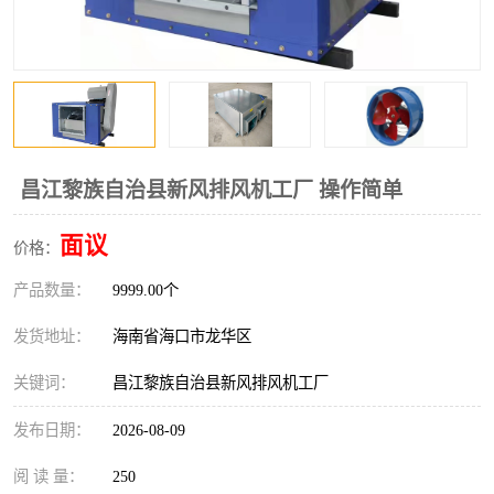
风口
镀锌矩形风管
镀锌螺旋风管
PP风管
不锈钢烟罩
防火阀
排烟风机
百叶风口
昌江黎族自治县新风排风机工厂 操作简单
油烟净化器
静压箱
面议
价格：
产品数量：
9999.00个
发货地址：
海南省海口市龙华区
关键词：
昌江黎族自治县新风排风机工厂
发布日期：
2026-08-09
阅 读 量：
250