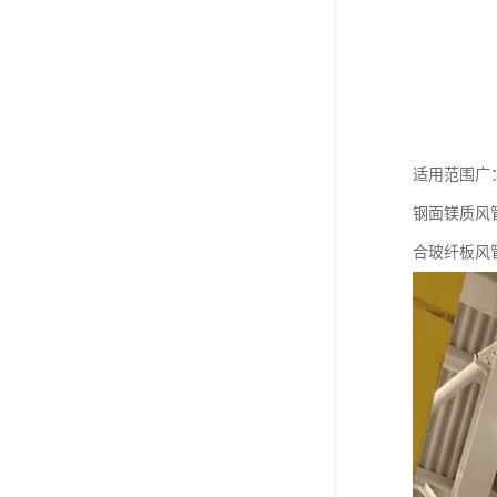
适用范围广
钢面镁质风
合玻纤板风