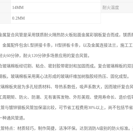
14MM
耐火温度
0.2MM
金属复合风管是采用镁质耐火隔热防火板贴面金属彩钢板复合而成，镁质
，金属配件包含L型拼接卡条，H型拼板卡条，以及金属连接法兰，施工
耐火60分钟，耐火120分钟多场景应用的复合风管。
合玻璃棉板经切割、粘合、密封胶带密封和加固而成。复合玻璃棉板的双
钢板。玻璃棉板采用离心法形成的玻璃纤维加树脂胶经热压、固化成型。
璃棉板夹层为多孔轻质材料、导热系数低，吸声系数大，因而玻纤复合风
工周期矩、防火、防潮、无有害挥发物、外形美观、使用寿命长、造价低
管与镀锌钢板风管加保温比较，可节省工程费用30%以上，尚不包括节
一种通风管道。
管特点：材质轻巧，制作简捷，洁净环保。达到消防A级别的防火标准。