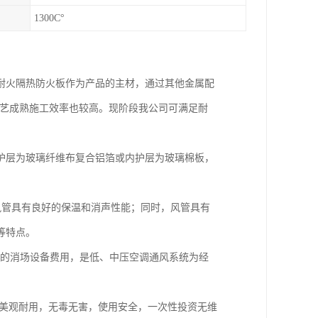
1300C°
耐火隔热防火板作为产品的主材，通过其他金属配
工艺成熟施工效率也较高。现阶段我公司可满足耐
护层为玻璃纤维布复合铝箔或内护层为玻璃棉板，
管具有良好的保温和消声性能；同时，风管具有
等特点。
省的消场设备费用，是低、中压空调通风系统为经
美观耐用，无毒无害，使用安全，一次性投资无维