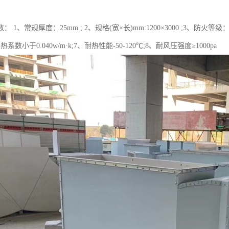
 1、常规厚度：25mm ; 2、规格(宽×长)mm:1200×3000 ;3、防火等级：
导热系数小于0.040w/m·k;7、耐热性能-50-120℃;8、耐风压强度≥1000pa