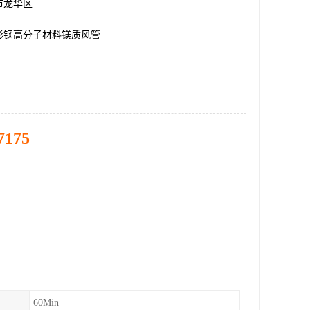
市龙华区
彩钢高分子材料镁质风管
7175
60Min