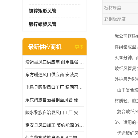
板材厚度
镀锌矩形风管
彩钢板厚度
镀锌螺旋风管
我公司镁质
最新供应商机
件组装成型
更多
火30分钟，
澄迈县风口供应商 耐用性强 能够减少能源消耗
玻纤风管复
东方暖通风口供应商 安装灵活 调节功能强
外护层为彩
屯昌县圆形风口工厂 稳固可靠 方便清洁和维修
由于复合玻
乐东黎族自治县钢面风管 便于搬运和安装 能够抵抗高温和火灾
材质轻、施
复合玻纤风
陵水黎族自治县风口工厂 安装简便 安装也相对容易
济、适用的
定安县风口加工 节约能源 减少能量损失
优适玻纤风
保亭黎族苗族自治县风口加工 减少能耗 以适应不同的需求