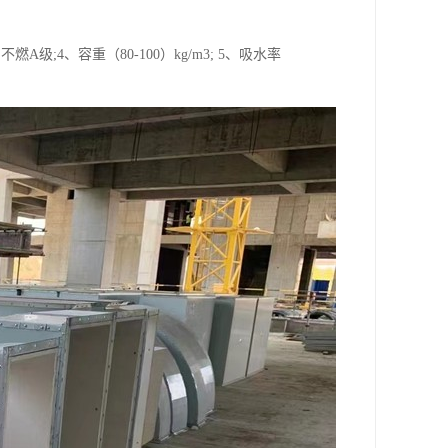
不燃A级;4、容重（80-100）kg/m3; 5、吸水率