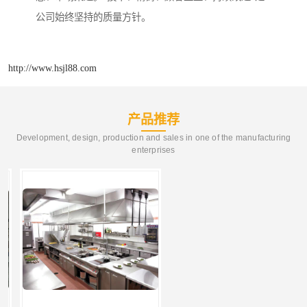
公司始终坚持的质量方针。
http://www.hsjl88.com
产品推荐
Development, design, production and sales in one of the manufacturing
enterprises