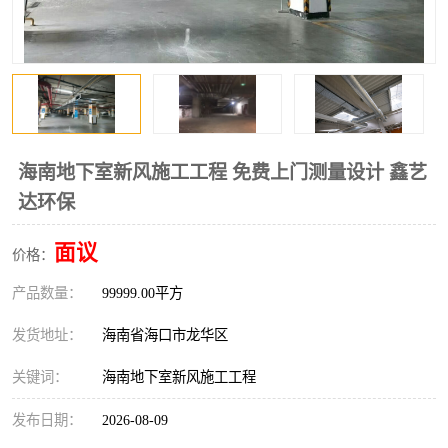
风口
镀锌矩形风管
镀锌螺旋风管
PP风管
不锈钢烟罩
防火阀
排烟风机
百叶风口
海南地下室新风施工工程 免费上门测量设计 鑫艺
达环保
油烟净化器
静压箱
面议
价格：
产品数量：
99999.00平方
发货地址：
海南省海口市龙华区
关键词：
海南地下室新风施工工程
发布日期：
2026-08-09