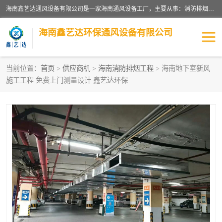
海南鑫艺达通风设备有限公司是一家海南通风设备工厂，主要从事：消防排烟工程、油烟净化工程、厨房排烟工程、酒店厨房设备、新风排风系统、镀锌铁皮管道加工、暖通工程、通风管道安装、消防火阀百叶风口等业务。公司拥有管道及配件一体化工厂生产线，良好的售后服务，良好的设计团队，良好的施工团队、良好管理人员，掌握畅通丰富的信息、市场渠道。
海南鑫艺达环保通风设备有限公司
当前位置：
首页
>
供应商机
>
海南消防排烟工程
> 海南地下室新风
施工工程 免费上门测量设计 鑫艺达环保
海南暖通工程
海南消防排烟工程
海南厨房排烟工程
海南酒店厨房设备
海南油烟净化工程
管道配件
风机系列
镁质防火风管
通风设备
通风管道
消防阀门
消防风机