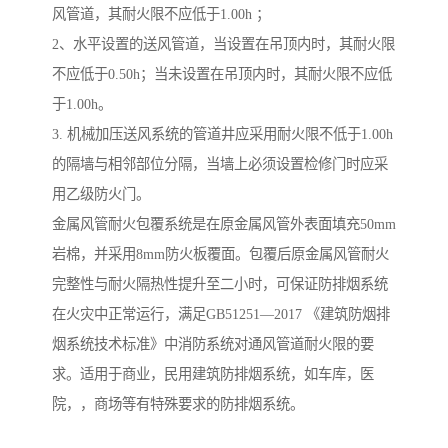
风管道，其耐火限不应低于1.00h ；
2、水平设置的送风管道，当设置在吊顶内时，其耐火限
不应低于0.50h；当未设置在吊顶内时，其耐火限不应低
于1.00h。
3. 机械加压送风系统的管道井应采用耐火限不低于1.00h
的隔墙与相邻部位分隔，当墙上必须设置检修门时应采
用乙级防火门。
金属风管耐火包覆系统是在原金属风管外表面填充50mm
岩棉，并采用8mm防火板覆面。包覆后原金属风管耐火
完整性与耐火隔热性提升至二小时，可保证防排烟系统
在火灾中正常运行，满足GB51251—2017 《建筑防烟排
烟系统技术标准》中消防系统对通风管道耐火限的要
求。适用于商业，民用建筑防排烟系统，如车库，医
院，，商场等有特殊要求的防排烟系统。