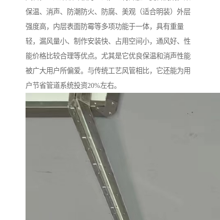
保温、消声、防潮防火、防腐、美观（适合明装）外层
强度高，内层表面防霉等多项功能于一体，具有重量
轻，漏风量小、制作安装快、占用空间小，通风好、性
能价格比较合理等优点。尤其是它优良保温和消声性能
被广大用户所偏爱。与传统工艺风管相比，它还能为用
户节省管道系统投资20%左右。