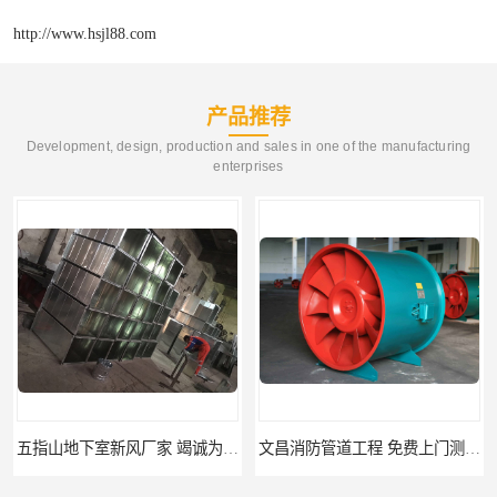
http://www.hsjl88.com
产品推荐
Development, design, production and sales in one of the manufacturing
enterprises
五指山地下室新风厂家 竭诚为您服务
文昌消防管道工程 免费上门测量设计