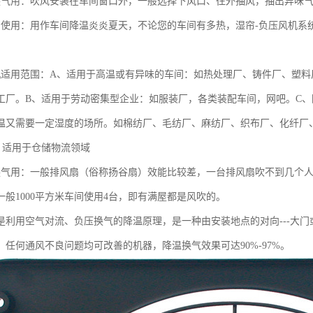
换气用：吹风安装在车间窗口外，一般选择下风口、往外抽风，抽出异味
帘使用：用作车间降温炎炎夏天，不论您的车间有多热，湿帘-负压风机系统
机适用范围：A、适用于高温或有异味的车间：如热处理厂、铸件厂、塑
工厂。B、适用于劳动密集型企业：如服装厂，各类装配车间，网吧。C、
温又需要一定湿度的场所。如棉纺厂、毛纺厂、麻纺厂、织布厂、化纤厂
、适用于仓储物流领域
换气用：一般排风扇（俗称扬谷扇）效能比较差，一台排风扇吹不到几个
一般1000平方米车间使用4台，即有满屋都是风吹的。
是利用空气对流、负压换气的降温原理，是一种由安装地点的对向---大
，任何通风不良问题均可改善的机器，降温换气效果可达90%-97%。