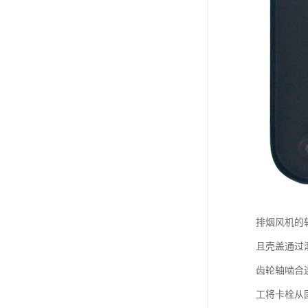
排烟风机的
且壳盖通过
齿轮轴啮合
工将卡栓从