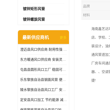
品牌
镀锌矩形风管
材料
镀锌螺旋风管
海南鑫艺达
最新供应商机
店、学校、
更多
装设计，油
澄迈县风口供应商 耐用性强 能够减少能源消耗
通风管道加
东方暖通风口供应商 安装灵活 调节功能强
厂房车间通
屯昌县圆形风口工厂 稳固可靠 方便清洁和维修
器、、空调
乐东黎族自治县钢面风管 便于搬运和安装 能够抵抗高温和火灾
捷!
陵水黎族自治县风口工厂 安装简便 安装也相对容易
定安县风口加工 节约能源 减少能量损失
保亭黎族苗族自治县风口加工 减少能耗 以适应不同的需求