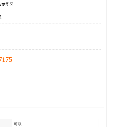
市龙华区
家
7175
可以