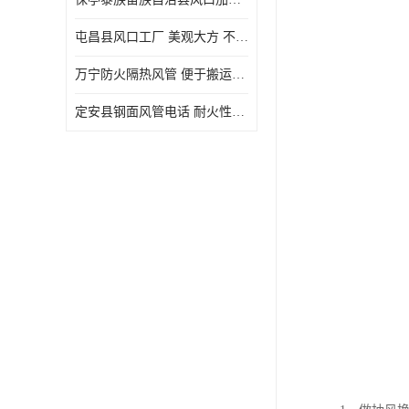
屯昌县风口工厂 美观大方 不仅具有实用功能
万宁防火隔热风管 便于搬运和安装 良好的导热性能
定安县钢面风管电话 耐火性能好 能够抵抗高温和火灾