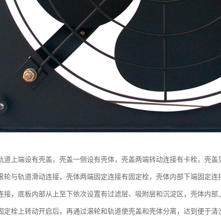
轨道上端设有壳盖，壳盖一侧设有壳体，壳盖两端转动连接有卡栓，壳盖
滚轮与轨道滑动连接，壳体两端固定连接有固定栓，壳体内部下端固定连
连接，底板内部从上至下依次设置有过滤层、吸附层和沉淀区，壳体内部
固定栓上转动开启后，再通过滚轮和轨道使壳盖和壳体分离，达到便于清