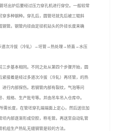
圆管坯出炉后要经过压力穿孔机进行穿空。一般较常
可穿多种钢种。穿孔后，圆管坯就先后被三辊斜
成钢管。钢管内径由定径机钻头的外径长度来确
多道次冷拔（冷轧）→坯管→热处理→矫直→水压
前三步基本相同。不同之处从第四个步骤开始，圆
后紧接着是经过多道次冷拔（冷轧）再坯管，的热
）进行内部探伤。若钢管内部有裂纹，气泡等问
号、规格、生产批号等。并由吊车吊入仓库中。
成所需长度，在管坯穿孔端端面上定心，然后送往加
管坯内部逐渐形成空腔，称毛管。再送至自动轧管
管机组生产热轧无缝钢管是较的方法。