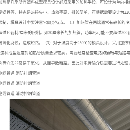
加热是几乎所有塑料成型模具设计必须采用的加热手段，可设计为单向接
锈钢管等，特点是热损失小、热效率高、排线简单，可根据需要设计为220
限制，模具设计中要注意它向身特点。（l）加热管在两端通常有较长的冷
超过10瓦特/厘米的限制。如30厘米长的加热管，功率尽可能不要超过30
易氧化腐蚀，造成短路。（3）对于温度高于250℃的模具设计，采用加
但是这种成型温度对加热管质量要求较高，需要经常检查电路的通畅与短路
片等介质非常易于氧化，从而导致断路。因此对电传输介质需要进行处理
缆管道 消防排烟管道
缆管道 消防排烟管道
缆管道 消防排烟管道