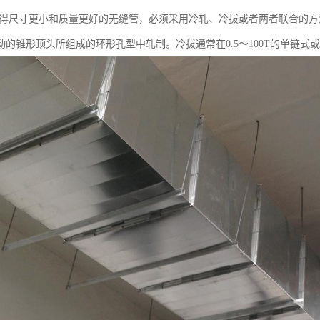
欲获得尺寸更小和质量更好的无缝管，必须采用冷轧、冷拔或者两者联合的
动的锥形顶头所组成的环形孔型中轧制。冷拔通常在0.5～100T的单链式