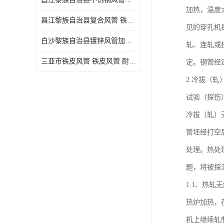
加热，温度
昌江黎族自治县复合风管 铁皮风管
见的穿孔机
白沙黎族自治县镀锌风管加工厂 新风排风管
轧、连轧或
三亚市铁皮风管 铁皮风管 耐腐蚀
定。钢管经
2.冷拔（
试验（探伤
冷拔（轧）
管坯经打空
处理。热处
题，将被探
1.1、热
热炉加热，
机上继续轧