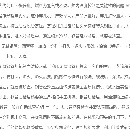
大约为1200摄氏度。燃料为氢气或乙炔。炉内温度控制是关键性的问题.
是锥形辊穿孔机，这种穿孔机生产效率高，产品质量好，穿孔扩径量大，
挤压。挤压后要脱管定径。定径机通过锥形钻头高速旋转入钢胚打孔，形
定径后，进入冷却塔中，通过喷水冷却，钢管经冷却后，就要被矫直。
轧）无缝钢管：圆管坯→加热→穿孔→打头→退火→酸洗→涂油（镀铜）→
）→标记→入库。
无缝钢管的轧制方法较热轧（挤压无缝钢管）复杂。它们的生产工艺流程
后，要打头，退火。退火后要用的酸性液体进行酸洗。酸洗后，涂油。然
理后，就要被矫直。钢管经矫直后由传送带送至金属探伤机（或水压实验
测出。钢管质检后还要通过严格的手工挑选。钢管质检后，用油漆喷上编
轧无缝管一般在自动轧管机组上生产。实心管坯经检查并清除表面缺陷，截
在穿孔机上穿孔。在穿孔同时不断旋转和前进，在轧辊和顶头的作用下，
制。后经均整机均整壁厚，经定径机定径，达到规格要求。利用连续式轧