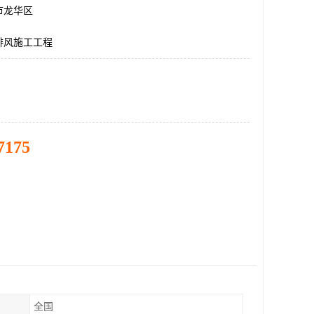
市龙华区
排风施工工程
7175
全国