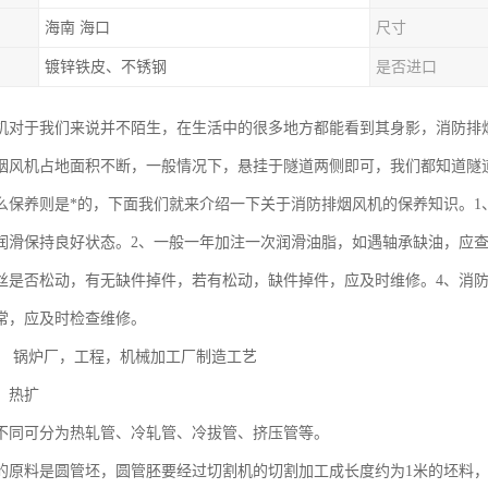
海南 海口
尺寸
镀锌铁皮、不锈钢
是否进口
机对于我们来说并不陌生，在生活中的很多地方都能看到其身影，消防排
烟风机占地面积不断，一般情况下，悬挂于隧道两侧即可，我们都知道隧
么保养则是*的，下面我们就来介绍一下关于消防排烟风机的保养知识。1
润滑保持良好状态。2、一般一年加注一次润滑油脂，如遇轴承缺油，应查
丝是否松动，有无缺件掉件，若有松动，缺件掉件，应及时维修。4、消
常，应及时检查维修。
， 锅炉厂，工程，机械加工厂制造工艺
、热扩
不同可分为热轧管、冷轧管、冷拔管、挤压管等。
的原料是圆管坯，圆管胚要经过切割机的切割加工成长度约为1米的坯料