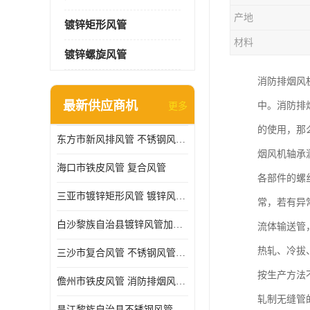
产地
镀锌矩形风管
材料
镀锌螺旋风管
消防排烟风
最新供应商机
中。消防排
更多
的使用，那
东方市新风排风管 不锈钢风管加工
烟风机轴承
海口市铁皮风管 复合风管
各部件的螺
三亚市镀锌矩形风管 镀锌风管加工厂
常，若有异
白沙黎族自治县镀锌风管加工厂 铁皮风管 耐腐蚀
流体输送管
热轧、冷拔
三沙市复合风管 不锈钢风管加工 做急单
按生产方法
儋州市铁皮风管 消防排烟风管 耐腐蚀
轧制无缝管
昌江黎族自治县不锈钢风管加工 镀锌螺旋风管加工厂