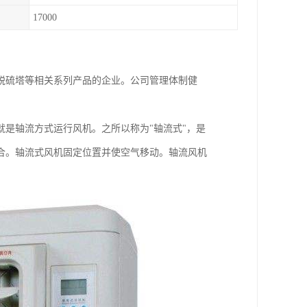
17000
脱硫塔等相关系列产品的企业。公司管理体制健
是轴流方式运行风机。之所以称为"轴流式"，是
合。轴流式风机固定位置并使空气移动。轴流风机