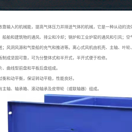
依靠输入的机械能，提高气体压力并排送气体的机械，它是一种从动的流
、船舶和建筑物的通风、排尘和冷却；锅炉和工业炉窑的通风和引风；空
送；风洞风源和气垫船的充气和推进等。离心式风机由机壳、主轴、叶轮
板制成坚固可靠，可为分整体式和半开式，半开式便于检修。
片、曲线型前盘和平板后盘组成。
过衡和动平衡，保证转动平稳，性能良好。
有主轴、轴承箱、滚动轴承及皮带轮（或联轴器）组成。