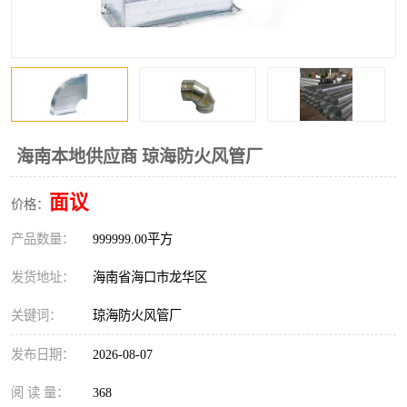
风口
镀锌矩形风管
镀锌螺旋风管
PP风管
不锈钢烟罩
防火阀
排烟风机
百叶风口
海南本地供应商 琼海防火风管厂
油烟净化器
静压箱
面议
价格：
产品数量：
999999.00平方
发货地址：
海南省海口市龙华区
关键词：
琼海防火风管厂
发布日期：
2026-08-07
阅 读 量：
368