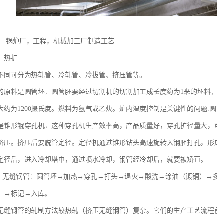
， 锅炉厂，工程，机械加工厂制造工艺
、热扩
不同可分为热轧管、冷轧管、冷拔管、挤压管等。
的原料是圆管坯，圆管胚要经过切割机的切割加工成长度约为1米的坯料
大约为1200摄氏度。燃料为氢气或乙炔。炉内温度控制是关键性的问题.
是锥形辊穿孔机，这种穿孔机生产效率高，产品质量好，穿孔扩径量大，
挤压。挤压后要脱管定径。定径机通过锥形钻头高速旋转入钢胚打孔，形
定径后，进入冷却塔中，通过喷水冷却，钢管经冷却后，就要被矫直。
轧）无缝钢管：圆管坯→加热→穿孔→打头→退火→酸洗→涂油（镀铜）→
）→标记→入库。
无缝钢管的轧制方法较热轧（挤压无缝钢管）复杂。它们的生产工艺流程