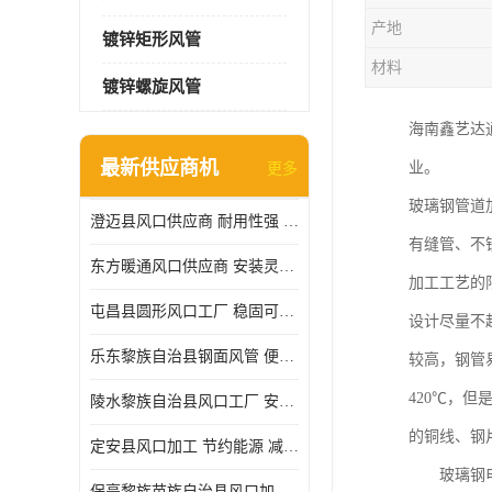
产地
镀锌矩形风管
材料
镀锌螺旋风管
海南鑫艺达
最新供应商机
业。
更多
玻璃钢管道
澄迈县风口供应商 耐用性强 能够减少能源消耗
有缝管、不
东方暖通风口供应商 安装灵活 调节功能强
加工工艺的
屯昌县圆形风口工厂 稳固可靠 方便清洁和维修
设计尽量不
乐东黎族自治县钢面风管 便于搬运和安装 能够抵抗高温和火灾
较高，钢管
420℃，
陵水黎族自治县风口工厂 安装简便 安装也相对容易
的铜线、钢
定安县风口加工 节约能源 减少能量损失
玻璃钢电
保亭黎族苗族自治县风口加工 减少能耗 以适应不同的需求