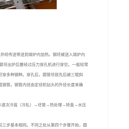
，并经传送带送到熔炉内加热。钢坯被送入熔炉内
圆管坯出炉后要经过压力穿孔机进行穿空。一般较常
可穿多种钢种。穿孔后，圆管坯就先后被三辊斜
成钢管。钢管内径由定径机钻头的外径长度来确
多道次冷拔（冷轧）→坯管→热处理→矫直→水压
前三步基本相同。不同之处从第四个步骤开始，圆