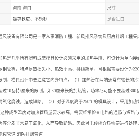
海南 海口
尺寸
镀锌铁皮、不锈钢
是否进口
通风设备有限公司是一家从事消防工程、新风排风系统及厨房排烟工程集
加热是几乎所有塑料成型模具设计必须采用的加热手段，可设计为单向接
锈钢管等，特点是热损失小、热效率高、排线简单，可根据需要设计为220
限制，模具设计中要注意它向身特点。（l）加热管在两端通常有较长的冷
超过10瓦特/厘米的限制。如30厘米长的加热管，功率尽可能不要超过30
易氧化腐蚀，造成短路。（3）对于温度高于250℃的模具设计，采用加
但是这种成型温度对加热管质量要求较高，需要经常检查电路的通畅与短路
片等介质非常易于氧化，从而导致断路。因此对电传输介质需要进行处理
缆管道 消防排烟管道