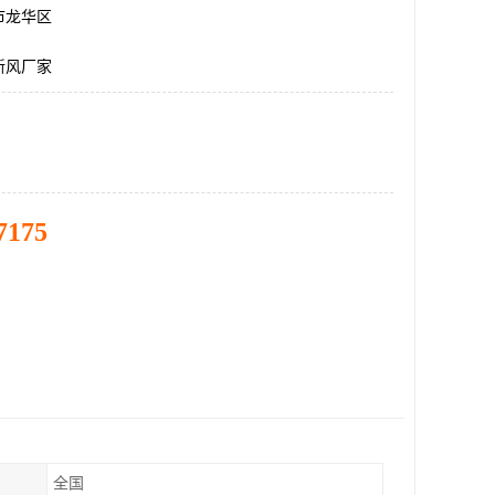
市龙华区
新风厂家
7175
全国