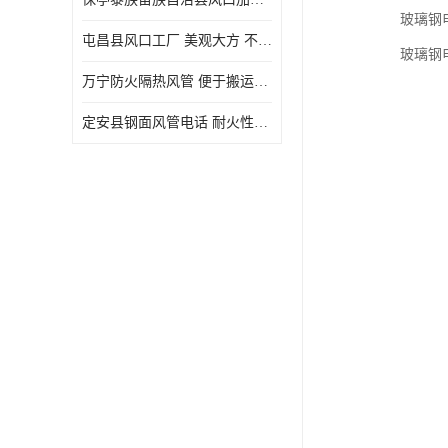
玻璃钢电
屯昌县风口工厂 美观大方 不仅具有实用功能
玻璃钢电
万宁防火隔热风管 便于搬运和安装 良好的导热性能
定安县钢面风管电话 耐火性能好 能够抵抗高温和火灾