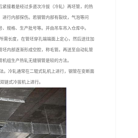
后紧接着是经过多道次冷拔（冷轧）再坯管，的热
）进行内部探伤。若钢管内部有裂纹，气泡等问
号、规格、生产批号等。并由吊车吊入仓库中。
成所需长度，在管坯穿孔端端面上定心，然后送往加
管坯内部逐渐形成空腔，称毛管。再送至自动轧管
管机组生产热轧无缝钢管是较的方法。
方法。冷轧通常在二辊式轧机上进行，钢管在变断面
或双链式冷拔机上进行。