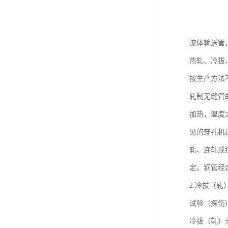
流体输送管
热轧、冷拔
按生产方法
轧制无缝管
加热，温度
见的穿孔机
轧、连轧或
定。钢管经
2.冷拔（
试验（探伤
冷拔（轧）