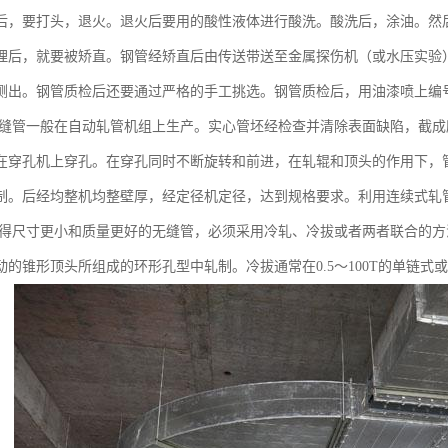
后，要打头，退火。退火后要用的酸性液体进行酸洗。酸洗后，涂油。然
理后，就要被矫直。钢管经矫直后由传送带送至金属探伤机（或水压实验
测出。钢管质检后还要通过严格的手工挑选。钢管质检后，用油漆喷上编
轧无缝管一般在自动轧管机组上生产。实心管坯经检查并清除表面缺陷，截
在穿孔机上穿孔。在穿孔同时不断旋转和前进，在轧辊和顶头的作用下，
制。后经均整机均整壁厚，经定径机定径，达到规格要求。利用连续式轧
欲获得尺寸更小和质量更好的无缝管，必须采用冷轧、冷拔或者两者联合的
动的锥形顶头所组成的环形孔型中轧制。冷拔通常在0.5～100T的单链式