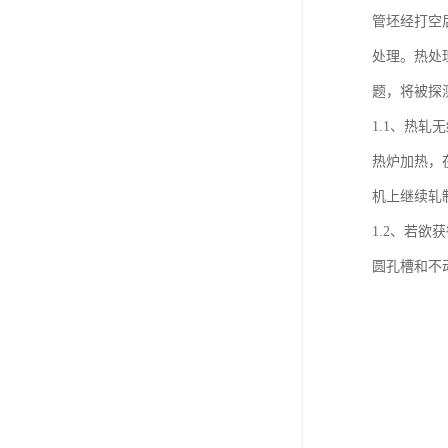
管坯经打空
处理。热处
题，将被探
1.1、热
热炉加热，
机上继续轧
1.2、若
圆孔槽和不