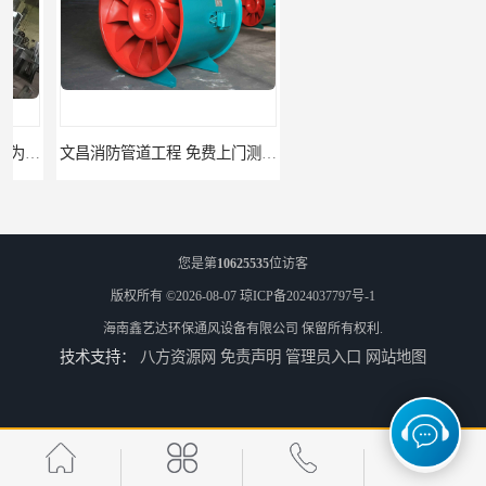
文昌消防管道工程 免费上门测量设计
临高县消防排烟工程 竭诚为您服务
您是第
10625535
位访客
版权所有 ©2026-08-07
琼ICP备2024037797号-1
海南鑫艺达环保通风设备有限公司
保留所有权利.
技术支持：
八方资源网
免责声明
管理员入口
网站地图
免费上门测量设计 屯昌县消防排烟辅材
免费设计 屯昌县地下室新风工厂