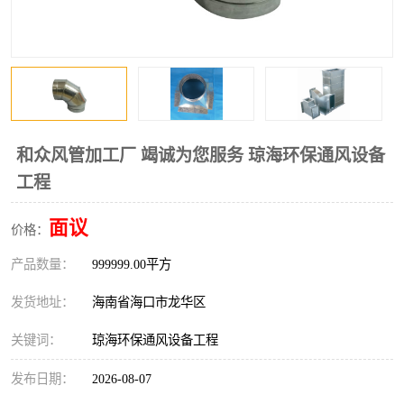
风口
镀锌矩形风管
镀锌螺旋风管
PP风管
不锈钢烟罩
防火阀
排烟风机
百叶风口
和众风管加工厂 竭诚为您服务 琼海环保通风设备
工程
油烟净化器
静压箱
面议
价格：
产品数量：
999999.00平方
发货地址：
海南省海口市龙华区
关键词：
琼海环保通风设备工程
发布日期：
2026-08-07