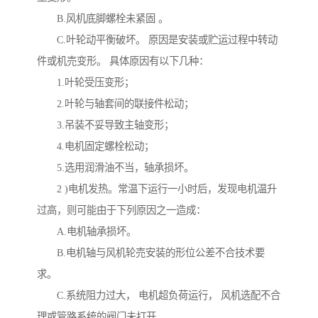
B.风机底脚螺栓未紧固 。
C.叶轮动平衡破坏。 原因是安装或贮运过程中转动
件或机売变形。 具体原因有以下几种：
1.叶轮受压变形；
2.叶轮与轴套间的联接件松动；
3.吊装不妥导致主轴变形；
4.电机固定螺栓松动；
5.选用润滑油不当，轴承损坏。
2 )电机发热。常温下运行一小时后，发现电机温升
过高，则可能由于下列原因之一造成：
A.电机轴承损坏。
B.电机轴与风机轮売安装的形位公差不合技术要
求。
C.系统阻力过大， 电机超负荷运行， 风机选配不合
理或管路系统的阀门未打开。