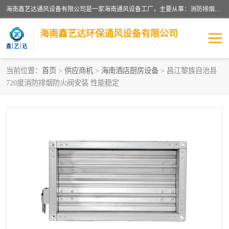
海南鑫艺达通风设备有限公司是一家海南通风设备工厂，主要从事：消防排烟工程、油烟净化工程、厨房排烟工程、酒店厨房设备、新风排风系统、镀锌铁皮管道加工、暖通工程、通风管道安装、消防火阀百叶风口等业务。公司拥有管道及配件一体化工厂生产线，良好的售后服务，良好的设计团队，良好的施工团队、良好管理人员，掌握畅通丰富的信息、市场渠道。
海南鑫艺达环保通风设备有限公司
当前位置：
首页
>
供应商机
>
海南酒店厨房设备
> 昌江黎族自治县
720度消防排烟防火阀安装 性能稳定
海南暖通工程
海南消防排烟工程
海南厨房排烟工程
海南酒店厨房设备
海南油烟净化工程
管道配件
风机系列
镁质防火风管
通风设备
通风管道
消防阀门
消防风机