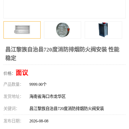
风口
镀锌矩形风管
镀锌螺旋风管
PP风管
不锈钢烟罩
防火阀
排烟风机
百叶风口
昌江黎族自治县720度消防排烟防火阀安装 性能
稳定
油烟净化器
静压箱
面议
价格：
产品数量：
9999.00个
发货地址：
海南省海口市龙华区
关键词：
昌江黎族自治县720度消防排烟防火阀安装
发布日期：
2026-08-08