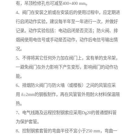
有，吊顶检修孔也可减至400×400 mm。
4、阀门在安装之前或在安装后的使用过程中，应定期进
行启闭动作实验，建议每半年至一年进行一次，并做好
记录。动作实验包括：电动启闭是否灵活；防火阀、排
烟阀使用电信号或手动是否动作，动作后电信号输出情
况。
5、不得将其它任何外力加在阀门上，宜有单的支吊架，
一避免阀门在外力影响下产生变形，影响阀门的动作功
能。
6、排烟防火阀门与防火墙（或楼板）之间的风管应采
用 δ≥2mm的钢板制作，再在风管管外用耐火材料保温隔
热。
7、电气线路及远程控制钢索应采用Dg20的普通塑料管
为保护套管。
8、控制钢索套管的弯曲半径不宜小于250 mm，弯曲一