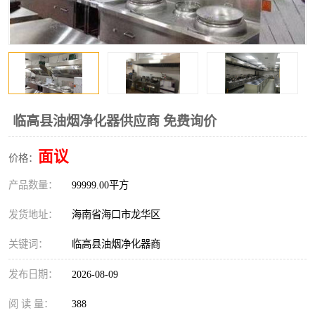
风口
镀锌矩形风管
镀锌螺旋风管
PP风管
不锈钢烟罩
防火阀
排烟风机
百叶风口
临高县油烟净化器供应商 免费询价
油烟净化器
静压箱
面议
价格：
产品数量：
99999.00平方
发货地址：
海南省海口市龙华区
关键词：
临高县油烟净化器商
发布日期：
2026-08-09
阅 读 量：
388