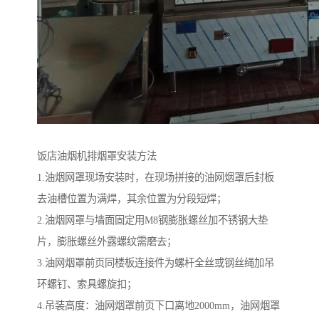
饭店油烟机排烟罩安装方法
1.油烟网罩现场安装时，在现场拼接的油网烟罩后封板
去油槽位置为满焊，其余位置为分段短焊；
2.油烟网罩与墙面固定用M8钢膨胀螺丝加不锈钢大垫
片，膨胀螺丝外露螺纹需磨去；
3.油网烟罩前页同楼板连接件为螺杆全丝或钢丝绳加吊
环螺钉、索具螺旋扣；
4.吊装高度：油网烟罩前页下口离地2000mm，油网烟罩