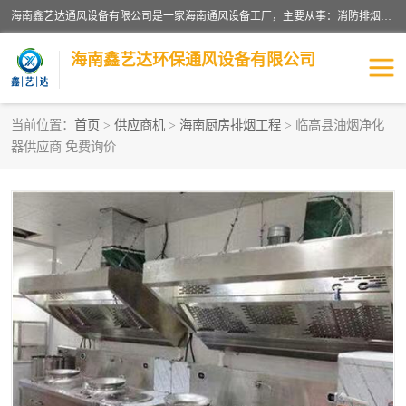
海南鑫艺达通风设备有限公司是一家海南通风设备工厂，主要从事：消防排烟工程、油烟净化工程、厨房排烟工程、酒店厨房设备、新风排风系统、镀锌铁皮管道加工、暖通工程、通风管道安装、消防火阀百叶风口等业务。公司拥有管道及配件一体化工厂生产线，良好的售后服务，良好的设计团队，良好的施工团队、良好管理人员，掌握畅通丰富的信息、市场渠道。
海南鑫艺达环保通风设备有限公司
当前位置：
首页
>
供应商机
>
海南厨房排烟工程
> 临高县油烟净化
器供应商 免费询价
海南暖通工程
海南消防排烟工程
海南厨房排烟工程
海南酒店厨房设备
海南油烟净化工程
管道配件
风机系列
镁质防火风管
通风设备
通风管道
消防阀门
消防风机