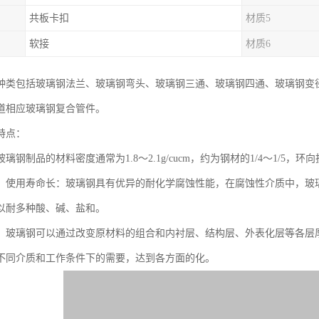
共板卡扣
材质5
软接
材质6
种类包括玻璃钢法兰、玻璃钢弯头、玻璃钢三通、玻璃钢四通、玻璃钢变
道相应玻璃钢复合管件。
特点：
璃钢制品的材料密度通常为1.8～2.1g/cucm，约为钢材的1/4～1/5，环
，使用寿命长：玻璃钢具有优异的耐化学腐蚀性能，在腐蚀性介质中，玻
以耐多种酸、碱、盐和。
：玻璃钢可以通过改变原材料的组合和内衬层、结构层、外表化层等各层
不同介质和工作条件下的需要，达到各方面的化。