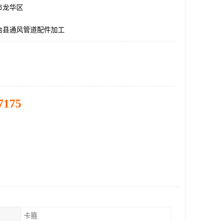
市龙华区
治县通风管道配件加工
7175
卡箍