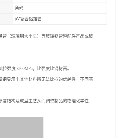
角码
pV复合铝箔管
径管（玻璃钢大小头）等玻璃钢管道配件产品或玻
向抗拉强度≥300MPa，比强度比钢材高。
璃钢显示出其他材料所无法比拟的优越性，不同基
厚度结构及成型工艺从而调整制品的物理化学性