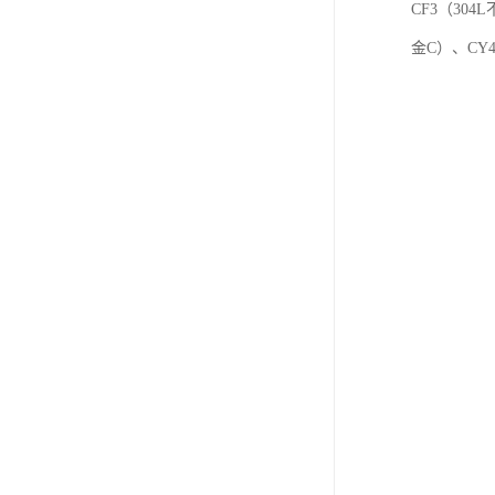
CF3（30
金C）、CY