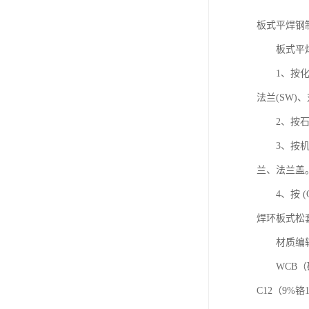
板式平焊钢
板式平焊
1、按化工(
法兰(SW)、
2、按石化(
3、按机械
兰、法兰盖
4、按 (
焊环板式松
材质编
WCB（碳钢
C12（9%铬