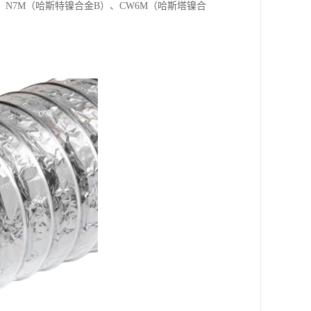
尔）、N7M（哈斯特镍合金B）、CW6M（哈斯塔镍合