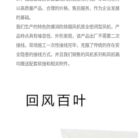
以高质量产品、合理的价格，售后服务，作为企业发展
的基础。
我们生产的特色防爆消防排烟风机是全密闭型风机，产
品特点具有噪音低、外形美观，该产品出厂不需要二次
接线，现场施工一次性接线完毕，克服了传统的存在安
全隐患的接线方式。并且我们销售的风机系列和风机箱
均赠送配套软接和相关附件。