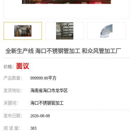
风口
镀锌矩形风管
镀锌螺旋风管
PP风管
不锈钢烟罩
防火阀
排烟风机
百叶风口
全新生产线 海口不锈钢管加工 和众风管加工厂
油烟净化器
静压箱
面议
价格：
产品数量：
999999.00平方
发货地址：
海南省海口市龙华区
关键词：
海口不锈钢管加工
发布日期：
2026-08-08
阅 读 量：
383