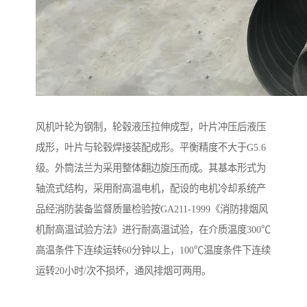
风机叶轮为钢制，轮毂液压拉伸成型，叶片冲压后液压
成形，叶片与轮毂焊接装配成形。平衡精度不大于G5.6
级。外筒法兰为采用整体翻边旋压而成。其基本形式为
轴流式结构，采用耐高温电机，配设的电机冷却系统产
品经消防装备监督质量检验按GA211-1999《消防排烟风
机耐高温试验方法》进行耐高温试验，在介质温度300℃
高温条件下连续运转60分钟以上，100℃温度条件下连续
运转20小时/次不损坏，通风排烟可两用。