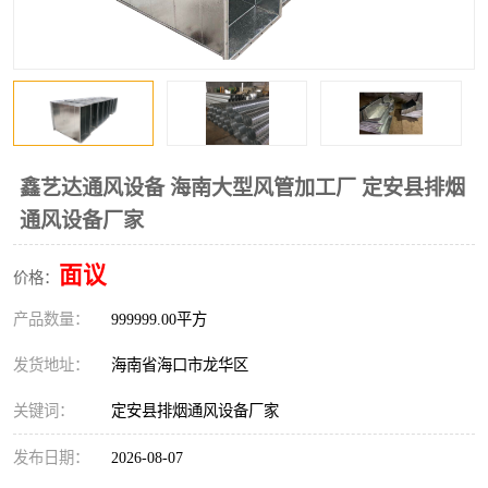
风口
镀锌矩形风管
镀锌螺旋风管
PP风管
不锈钢烟罩
防火阀
排烟风机
百叶风口
鑫艺达通风设备 海南大型风管加工厂 定安县排烟
通风设备厂家
油烟净化器
静压箱
面议
价格：
产品数量：
999999.00平方
发货地址：
海南省海口市龙华区
关键词：
定安县排烟通风设备厂家
发布日期：
2026-08-07