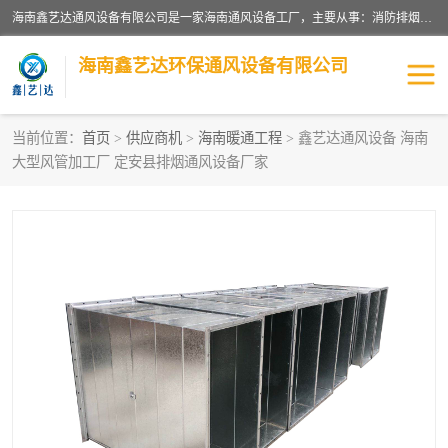
海南鑫艺达通风设备有限公司是一家海南通风设备工厂，主要从事：消防排烟工程、油烟净化工程、厨房排烟工程、酒店厨房设备、新风排风系统、镀锌铁皮管道加工、暖通工程、通风管道安装、消防火阀百叶风口等业务。公司拥有管道及配件一体化工厂生产线，良好的售后服务，良好的设计团队，良好的施工团队、良好管理人员，掌握畅通丰富的信息、市场渠道。
海南鑫艺达环保通风设备有限公司
当前位置：
首页
>
供应商机
>
海南暖通工程
> 鑫艺达通风设备 海南
大型风管加工厂 定安县排烟通风设备厂家
海南暖通工程
海南消防排烟工程
海南厨房排烟工程
海南酒店厨房设备
海南油烟净化工程
管道配件
风机系列
镁质防火风管
通风设备
通风管道
消防阀门
消防风机