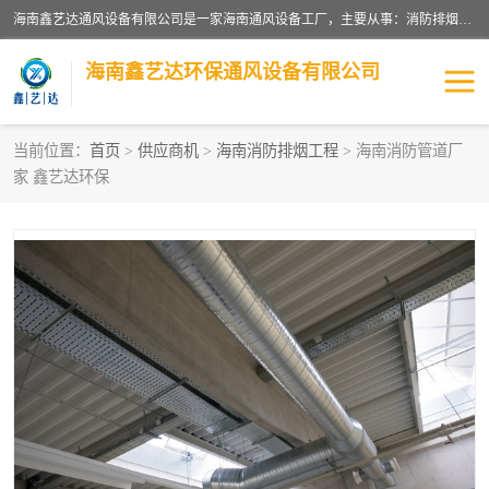
海南鑫艺达通风设备有限公司是一家海南通风设备工厂，主要从事：消防排烟工程、油烟净化工程、厨房排烟工程、酒店厨房设备、新风排风系统、镀锌铁皮管道加工、暖通工程、通风管道安装、消防火阀百叶风口等业务。公司拥有管道及配件一体化工厂生产线，良好的售后服务，良好的设计团队，良好的施工团队、良好管理人员，掌握畅通丰富的信息、市场渠道。
海南鑫艺达环保通风设备有限公司
当前位置：
首页
>
供应商机
>
海南消防排烟工程
> 海南消防管道厂
家 鑫艺达环保
海南暖通工程
海南消防排烟工程
海南厨房排烟工程
海南酒店厨房设备
海南油烟净化工程
管道配件
风机系列
镁质防火风管
通风设备
通风管道
消防阀门
消防风机