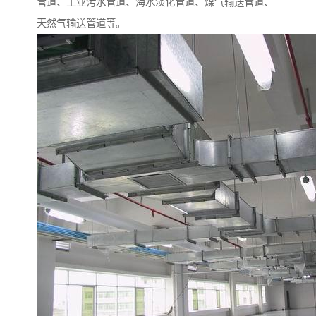
管道、工业污水管道、海水淡化管道、煤气输送管道、
天然气输送管道等。