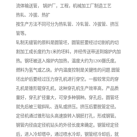
流体输送管， 锅炉厂，工程，机械加工厂制造工艺
热轧、冷拔、热扩
按生产方法不同可分为热轧管、冷轧管、冷拔管、挤压
管等。
轧制无缝管的原料是圆管坯，圆管胚要经过切割机的切
割加工成长度约为1米的坯料，并经传送带送到熔炉内加
热。钢坯被送入熔炉内加热，温度大约为1200摄氏度。
燃料为氢气或乙炔。炉内温度控制是关键性的问题.圆管
坯出炉后要经过压力穿孔机进行穿空。一般较常见的穿
孔机是锥形辊穿孔机，这种穿孔机生产效率高，产品质
量好，穿孔扩径量大，可穿多种钢种。穿孔后，圆管坯
就先后被三辊斜轧、连轧或挤压。挤压后要脱管定径。
定径机通过锥形钻头高速旋转入钢胚打孔，形成钢管。
钢管内径由定径机钻头的外径长度来确定。钢管经定径
后，进入冷却塔中，通过喷水冷却，钢管经冷却后，就