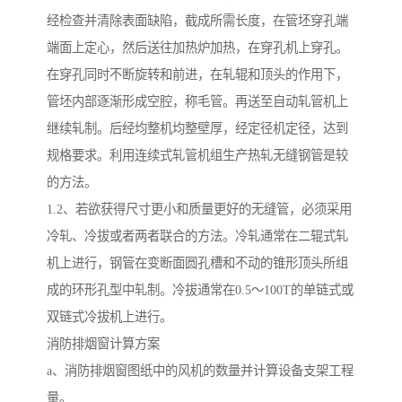
经检查并清除表面缺陷，截成所需长度，在管坯穿孔端
端面上定心，然后送往加热炉加热，在穿孔机上穿孔。
在穿孔同时不断旋转和前进，在轧辊和顶头的作用下，
管坯内部逐渐形成空腔，称毛管。再送至自动轧管机上
继续轧制。后经均整机均整壁厚，经定径机定径，达到
规格要求。利用连续式轧管机组生产热轧无缝钢管是较
的方法。
1.2、若欲获得尺寸更小和质量更好的无缝管，必须采用
冷轧、冷拔或者两者联合的方法。冷轧通常在二辊式轧
机上进行，钢管在变断面圆孔槽和不动的锥形顶头所组
成的环形孔型中轧制。冷拔通常在0.5～100T的单链式或
双链式冷拔机上进行。
消防排烟窗计算方案
a、消防排烟窗图纸中的风机的数量并计算设备支架工程
量。