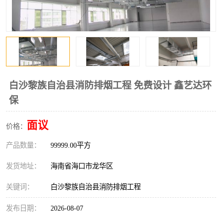
风口
镀锌矩形风管
镀锌螺旋风管
PP风管
不锈钢烟罩
防火阀
排烟风机
百叶风口
白沙黎族自治县消防排烟工程 免费设计 鑫艺达环
保
油烟净化器
静压箱
面议
价格：
产品数量：
99999.00平方
发货地址：
海南省海口市龙华区
关键词：
白沙黎族自治县消防排烟工程
发布日期：
2026-08-07