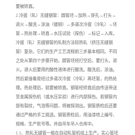
要被矫直。
2.冷拔（轧）无缝钢管：圆管坯→加热→穿孔→打头→
退火→酸洗→涂油（镀铜）→多道次冷拔（冷轧）→坯
管→热处理→矫直→水压试验（探伤）→标记→入库。
冷拔（轧）无缝钢管的轧制方法较热轧（挤压无缝钢
管）复杂。它们的生产工艺流程前三步基本相同。不同
之处从第四个步骤开始，圆管坯经打空后，要打头，退
火。退火后要用的酸性液体进行酸洗。酸洗后，涂油。
然后紧接着是经过多道次冷拔（冷轧）再坯管，的热处
理。热处理后，就要被矫直。钢管经矫直后由传送带送
至金属探伤机（或水压实验）进行内部探伤。若钢管内
部有裂纹，气泡等问题，将被探测出。钢管质检后还要
通过严格的手工挑选。钢管质检后，用油漆喷上编号、
规格、生产批号等。并由吊车吊入仓库中。
1.1、热轧无缝管一般在自动轧管机组上生产。实心管坯