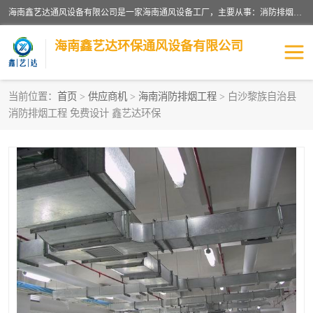
海南鑫艺达通风设备有限公司是一家海南通风设备工厂，主要从事：消防排烟工程、油烟净化工程、厨房排烟工程、酒店厨房设备、新风排风系统、镀锌铁皮管道加工、暖通工程、通风管道安装、消防火阀百叶风口等业务。公司拥有管道及配件一体化工厂生产线，良好的售后服务，良好的设计团队，良好的施工团队、良好管理人员，掌握畅通丰富的信息、市场渠道。
海南鑫艺达环保通风设备有限公司
当前位置：
首页
>
供应商机
>
海南消防排烟工程
> 白沙黎族自治县
消防排烟工程 免费设计 鑫艺达环保
海南暖通工程
海南消防排烟工程
海南厨房排烟工程
海南酒店厨房设备
海南油烟净化工程
管道配件
风机系列
镁质防火风管
通风设备
通风管道
消防阀门
消防风机