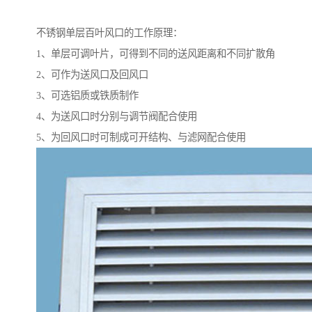
不锈钢单层百叶风口的工作原理：
1、单层可调叶片，可得到不同的送风距离和不同扩散角
2、可作为送风口及回风口
3、可选铝质或铁质制作
4、为送风口时分别与调节阀配合使用
5、为回风口时可制成可开结构、与滤网配合使用