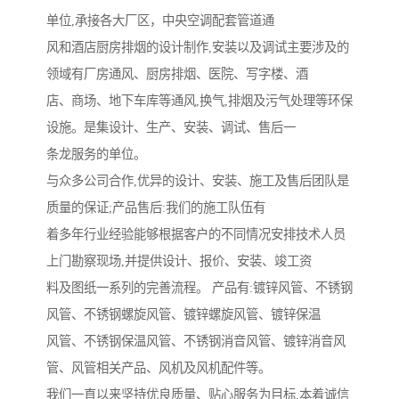
单位,承接各大厂区，中央空调配套管道通
风和酒店厨房排烟的设计制作,安装以及调试主要涉及的
领域有厂房通风、厨房排烟、医院、写字楼、酒
店、商场、地下车库等通风,换气,排烟及污气处理等环保
设施。是集设计、生产、安装、调试、售后一
条龙服务的单位。
与众多公司合作,优异的设计、安装、施工及售后团队是
质量的保证;产品售后:我们的施工队伍有
着多年行业经验能够根据客户的不同情况安排技术人员
上门勘察现场,并提供设计、报价、安装、竣工资
料及图纸一系列的完善流程。 产品有:镀锌风管、不锈钢
风管、不锈钢螺旋风管、镀锌螺旋风管、镀锌保温
风管、不锈钢保温风管、不锈钢消音风管、镀锌消音风
管、风管相关产品、风机及风机配件等。
我们一直以来坚持优良质量、贴心服务为目标,本着诚信