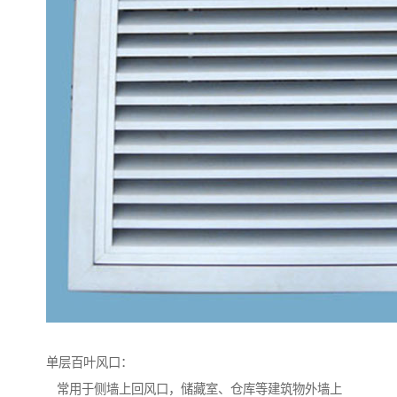
单层百叶风口：
常用于侧墙上回风口，储藏室、仓库等建筑物外墙上