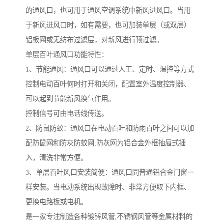
的通风口，也可用于通风空调系统中新风进风口。当用
于新风进风口时，如有需要，也可加装单层（或双层）
铝板网或无纺布过滤层，对新风进行预过滤。
单层百叶通风口功能特性：
1、节能通风：通风口可以通过人工、定时、温控等方式
控制电动百叶何时打开和关闭，配置室外温度控制器、
可以起到节能新风换气作用。
控制信号可由电话线传送。
2、防鼠防蚊：通风口在电动百叶和防雨百叶之间可以加
配防鼠网和防灰防蚊网,防灰网为铝合金外框抽屉式插
入，清洗非常方便。
3、单层百叶风口安装简便：通风口同普通铝合金门窗一
样安装。当电动系统出现故障时、非常方便取下内框、
更换电路板或电机。
是一家专注制造各种镀锌风管,不锈钢风管等金属材料的