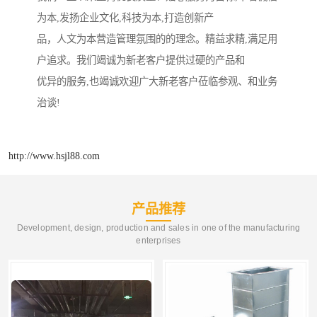
为本,发扬企业文化,科技为本,打造创新产
品，人文为本营造管理氛围的的理念。精益求精,满足用
户追求。我们竭诚为新老客户提供过硬的产品和
优异的服务,也竭诚欢迎广大新老客户莅临参观、和业务
治谈!
http://www.hsjl88.com
产品推荐
Development, design, production and sales in one of the manufacturing
enterprises