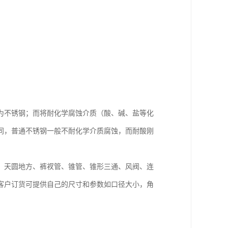
为不锈钢；而将耐化学腐蚀介质（酸、碱、盐等化
同，普通不锈钢一般不耐化学介质腐蚀，而耐酸刚
、天圆地方、裤衩管、锥管、锥形三通、风阀、连
客户订货可提供自己的尺寸和参数如口径大小，角