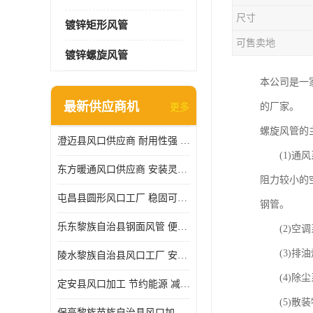
尺寸
镀锌矩形风管
可售卖地
镀锌螺旋风管
本公司是一
最新供应商机
的厂家。
更多
螺旋风管的
澄迈县风口供应商 耐用性强 能够减少能源消耗
(1)通风
东方暖通风口供应商 安装灵活 调节功能强
阻力较小的
屯昌县圆形风口工厂 稳固可靠 方便清洁和维修
钢管。
乐东黎族自治县钢面风管 便于搬运和安装 能够抵抗高温和火灾
(2)空调
(3)排油
陵水黎族自治县风口工厂 安装简便 安装也相对容易
(4)除尘
定安县风口加工 节约能源 减少能量损失
(5)散装
保亭黎族苗族自治县风口加工 减少能耗 以适应不同的需求