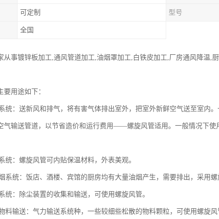
可定制
型号
全国
家从事镀锌板加工,通风管道加工,油烟罩加工,白铁皮加工,厂房通风降温,
主要用途如下：
系统：送新风和排气，将有害气体排出室外，把室外新鲜空气送至室内。
空气输送管道，以节省造价和运行费用——螺旋风管适用。一般情况下使
系统：螺旋风管可内贴保温材料，外表美观。
烟系统：饭店、酒楼、宾馆的厨房均有大量油烟产生，需要排出，采用螺
系统：除尘装置的收集和输送，可使用螺旋风管。
物料输送：气力输送系统种，一些较细些松散的物料颗粒，可使用螺旋风