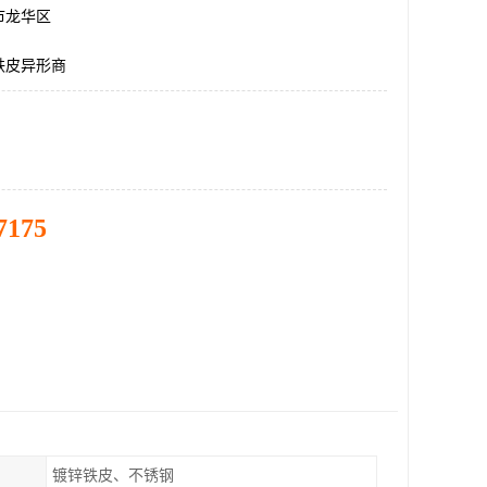
市龙华区
铁皮异形商
7175
镀锌铁皮、不锈钢