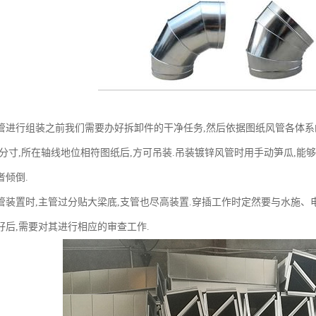
管进行组装之前我们需要办好拆卸件的干净任务,然后依据图纸风管各体系
管分寸,所在轴线地位相符图纸后,方可吊装.吊装镀锌风管时用手动笋瓜,能
者倾倒.
置时,主管过分贴大梁底,支管也尽高装置.穿插工作时定然要与水施、电
好后,需要对其进行相应的审查工作.