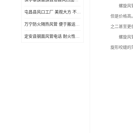
螺旋风管市
屯昌县风口工厂 美观大方 不仅具有实用功能
但是价格高
万宁防火隔热风管 便于搬运和安装 良好的导热性能
之二甚至更
定安县钢面风管电话 耐火性能好 能够抵抗高温和火灾
螺旋风管主
旋形咬缝的