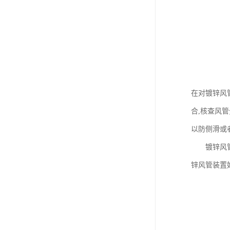
在对镀锌风
合,核查风
以防侧滑或
镀锌风管装
锌风管装置