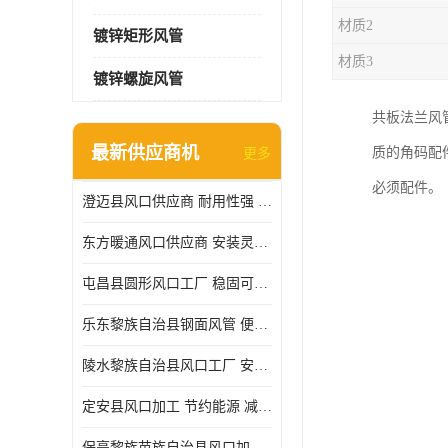
材质2
镀锌矩形风管
材质3
镀锌螺旋风管
共板法兰风
最新供应商机
质的角码配
更多
必须配件。
澄迈县风口供应商 耐用性强 能够减少能源消耗
东方暖通风口供应商 安装灵活 调节功能强
屯昌县圆形风口工厂 稳固可靠 方便清洁和维修
乐东黎族自治县钢面风管 便于搬运和安装 能够抵抗高温和火灾
陵水黎族自治县风口工厂 安装简便 安装也相对容易
定安县风口加工 节约能源 减少能量损失
保亭黎族苗族自治县风口加工 减少能耗 以适应不同的需求