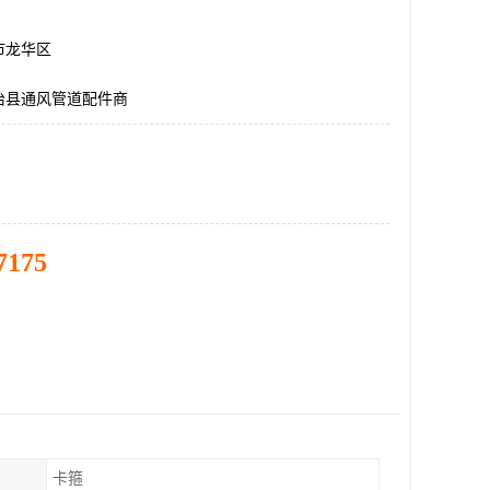
市龙华区
治县通风管道配件商
7175
卡箍