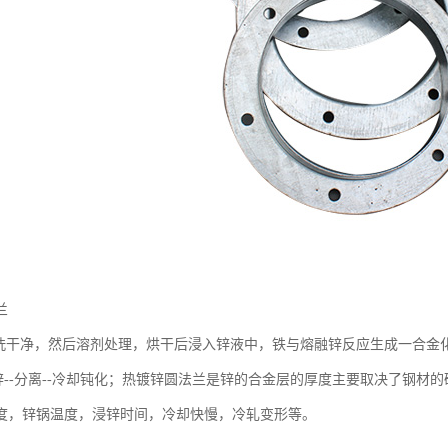
兰
干净，然后溶剂处理，烘干后浸入锌液中，铁与熔融锌反应生成一合金化的锌层
镀锌--分离--冷却钝化；热镀锌圆法兰是锌的合金层的厚度主要取决了钢
度，锌锅温度，浸锌时间，冷却快慢，冷轧变形等。