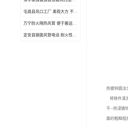
屯昌县风口工厂 美观大方 不仅具有实用功能
万宁防火隔热风管 便于搬运和安装 良好的导热性能
定安县钢面风管电话 耐火性能好 能够抵抗高温和火灾
热镀锌圆法
将铁件清洗
干--热浸
面的粗糙程