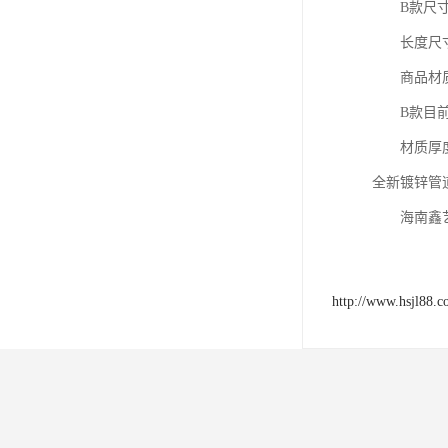
B款尺寸：20*
长度尺寸：3
商品材质：
B款目前
材质厚度：0.
全新镀锌管
海南鑫艺达
http://www.hsjl88.