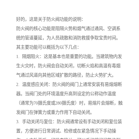
好的，这是关于防火阀功能的说明：
防火阀的核心功能是阻隔火势和烟气通过通风、空调系
统的管道蔓延，为人员疏散和消防救援争取宝贵时间。
其主要功能可以概括为以下几点：
1. 隔烟阻火：这是基本也是重要的功能。当建筑物内发
生火灾时，防火阀会自动关闭，切断火焰和高温有毒烟
气通过风道向其他区域扩散的路径，防止火势扩大。
2. 温度感应关闭：防火阀的阀门上通常安装有易熔熔断
器。当阀门处的环境温度升高到设定的公称动作温度
（通常为70摄氏度或280摄氏度）时，易熔片会熔断，触
发阀门在弹簧力或重力作用下自动关闭。
3. 手动关闭与复位：防火阀通常设有手动关闭和复位装
置，方便进行日常调试、检修或在紧急情况下手动操