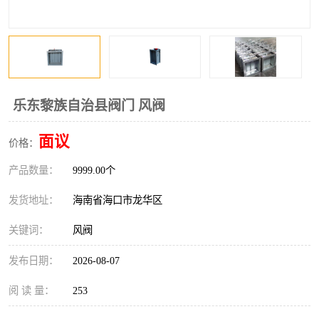
风口
镀锌矩形风管
镀锌螺旋风管
PP风管
不锈钢烟罩
防火阀
乐东黎族自治县阀门 风阀
排烟风机
百叶风口
面议
价格：
油烟净化器
静压箱
产品数量：
9999.00个
发货地址：
海南省海口市龙华区
关键词：
风阀
发布日期：
2026-08-07
阅 读 量：
253