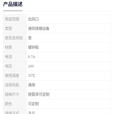
产品描述
用途范围
出风口
类型
通风排烟设备
是否支持加工定制
是
材质
镀锌板
电流
0.7A
电压
24V
使用温度
35℃
适用风机
通用
规格尺寸
按需求可定制
颜色
可定制
连接方式
法兰