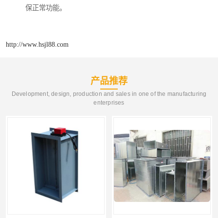
保正常功能。
http://www.hsjl88.com
产品推荐
Development, design, production and sales in one of the manufacturing
enterprises