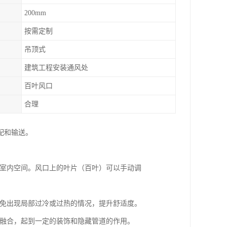
200mm
按需定制
吊顶式
建筑工程安装通风处
百叶风口
合理
配和输送。
到室内空间。风口上的叶片（百叶）可以手动调
避免出现局部过冷或过热的情况，提升舒适度。
格融合，起到一定的装饰和隐藏管道的作用。