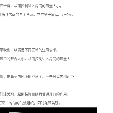
变开合度，从而控制进入房间的风量大小。
地送到房间的各个角落。它常见于家庭、办公室、
：
水平吹出，以满足不同区域的送风需求。
变风口的开合大小，从而控制进入房间的风量大
适感，提高室内环境的舒适度。一些风口内部还带
观简洁美观，起到装饰和隐藏管道开口的作用。
舒适、均匀的气流组织，同时兼顾美观。