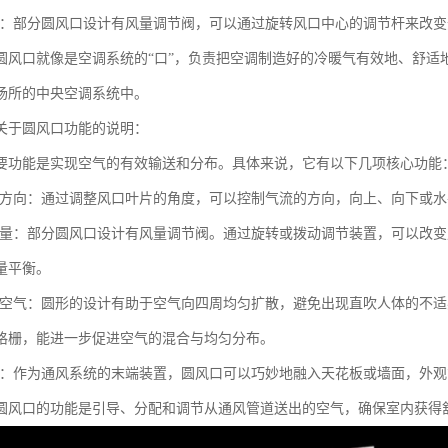
风量：部分圆风口设计有风量调节阀，可以通过旋转风口中心的调节杆来改
圆风口就像是空调系统的“口”，负责把空调制造好的冷暖气有效地、舒适
场所的中央空调系统中。
关于圆风口功能的说明：
要功能是实现空气的有效输送和分布。具体来说，它有以下几项核心功能
气流方向：通过调整风口叶片的角度，可以控制气流的方向，向上、向下或
送风量：部分圆风口设计有风量调节阀。通过旋转或拨动调节装置，可以改
量平衡。
扩散空气：圆形的设计有助于空气向四周均匀扩散，避免出现直吹人体的不
格栅，能进一步促进空气的混合与均匀分布。
美观：作为通风系统的末端装置，圆风口可以巧妙地融入天花板或墙面，外
圆风口的功能是引导、分配和调节从通风管道送出的空气，确保室内获得