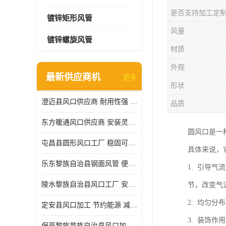
是否支持加工定
镀锌矩形风管
风量
镀锌螺旋风管
材质
外观
最新供应商机
更多
形状
澄迈县风口供应商 耐用性强 能够减少能源消耗
品质
东方暖通风口供应商 安装灵活 调节功能强
圆风口是一
屯昌县圆形风口工厂 稳固可靠 方便清洁和维修
具体来说，
乐东黎族自治县钢面风管 便于搬运和安装 能够抵抗高温和火灾
1. 引导
陵水黎族自治县风口工厂 安装简便 安装也相对容易
节，改变气
2. 均匀
定安县风口加工 节约能源 减少能量损失
3. 装饰
保亭黎族苗族自治县风口加工 减少能耗 以适应不同的需求