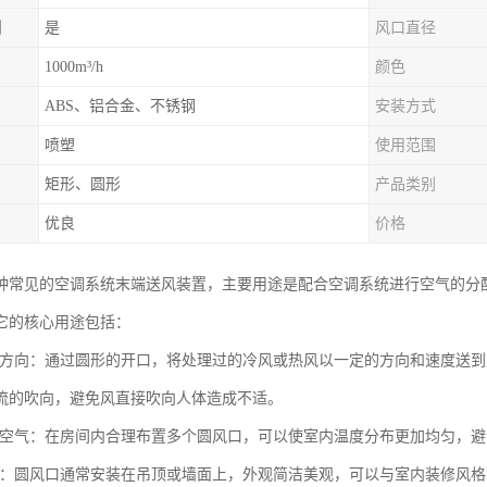
制
是
风口直径
1000m³/h
颜色
ABS、铝合金、不锈钢
安装方式
喷塑
使用范围
矩形、圆形
产品类别
优良
价格
种常见的空调系统末端送风装置，主要用途是配合空调系统进行空气的分
它的核心用途包括：
气流方向：通过圆形的开口，将处理过的冷风或热风以一定的方向和速度送
流的吹向，避免风直接吹向人体造成不适。
分布空气：在房间内合理布置多个圆风口，可以使室内温度分布更加均匀，
作用：圆风口通常安装在吊顶或墙面上，外观简洁美观，可以与室内装修风