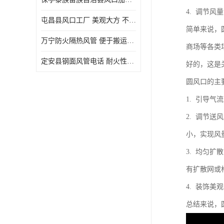
4. 调节
屯昌县风口工厂 美观大方 不仅具有实用功能
简单来说，
万宁防火隔热风管 便于搬运和安装 良好的导热性能
商场等各类
定安县钢面风管电话 耐火性能好 能够抵抗高温和火灾
好的，这是
圆风口的主
1. 引导
2. 调节
小，实现风
3. 均匀
有扩散网或
4. 装饰
总结来说，