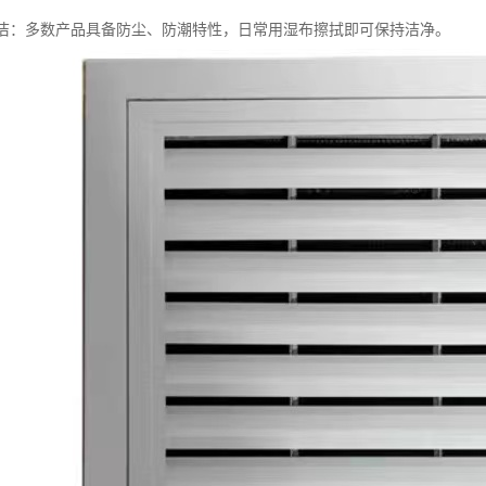
易清洁：多数产品具备防尘、防潮特性，日常用湿布擦拭即可保持洁净。