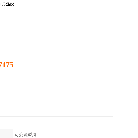
市龙华区
口
7175
可变流型风口