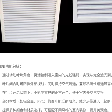
主要功能包括：
光线：通过转动叶片角度，灵活控制进入室内的光线强弱，实现从完全遮光
隐私：叶片闭合时可阻挡外部视线，同时保持空气流通，兼顾私密性与通风需
换气：在叶片开启状态下，不影响窗户的正常开合，便于室内外空气交换。
隔热：部分材质（如铝合金、PVC）的百叶能反射阳光，减少热量进入，起
空间：提供多种颜色和材质选择，可搭配不同风格的室内装修，提升美观度。