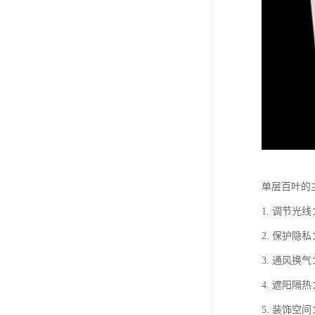
单层百叶的
1. 调节
2. 保护
3. 通风
4. 遮阳
5. 装饰