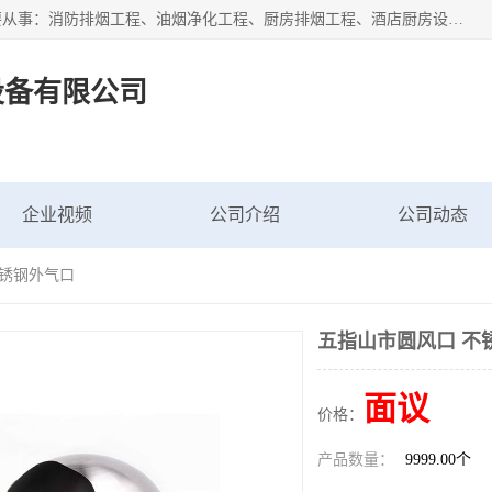
海南鑫艺达通风设备有限公司是一家海南通风设备工厂，主要从事：消防排烟工程、油烟净化工程、厨房排烟工程、酒店厨房设备、新风排风系统、镀锌铁皮管道加工、暖通工程、通风管道安装、消防火阀百叶风口等业务。公司拥有管道及配件一体化工厂生产线，良好的售后服务，良好的设计团队，良好的施工团队、良好管理人员，掌握畅通丰富的信息、市场渠道。
设备有限公司
企业视频
公司介绍
公司动态
不锈钢外气口
五指山市圆风口 不
面议
价格：
产品数量：
9999.00个