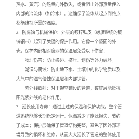
热水、蒸汽）的热量向外散失，或者阻止外部热量传入
内部的冷流体（如冷水）。这确保了流体从起点到终点
都能维持所需的温度。
2. 防腐蚀与机械保护：外层的镀锌铁皮（螺旋缠绕的镀
锌钢带）起到了关键的保护作用。它像一个坚固的外
壳，保护内部相对脆弱的保温层免受以下伤害：
物理伤害：防止磕碰、挤压、划伤等外力破坏。
潮湿与腐蚀：防止地下水、土壤中的化学物质以及
大气中的湿气侵蚀保温层和内部钢管。
紫外线照射：对于架空铺设的管道，镀锌层能抵抗
阳光紫外线的老化作用。
3. 延长使用寿命：通过上述的保温和保护功能，整个管
道系统能够长期稳定运行。保温减少了能源损失，节约
了成本；保护层确保了管道结构完整，避免了因外部环
境导致的损坏和维修，从而大大延长了管道的整体使用