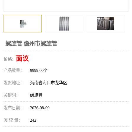
风口
镀锌矩形风管
镀锌螺旋风管
PP风管
不锈钢烟罩
防火阀
螺旋管 儋州市螺旋管
排烟风机
百叶风口
面议
价格：
油烟净化器
静压箱
产品数量：
9999.00个
发货地址：
海南省海口市龙华区
关键词：
螺旋管
发布日期：
2026-08-09
阅 读 量：
242