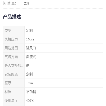
阅 读 量：
209
产品描述
类型
定制
风机压力
1MPa
用途范围
进风口
气流方向
斜流式
是否支持加工定制
是
安装距离
定制
壁厚
1mm
材质
不锈钢
使用温度
400℃