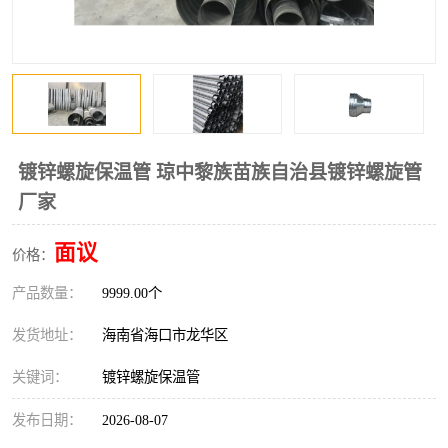
风口
镀锌矩形风管
镀锌螺旋风管
PP风管
不锈钢烟罩
防火阀
排烟风机
百叶风口
镀锌螺旋保温管 琼中黎族苗族自治县镀锌螺旋管
厂家
油烟净化器
静压箱
面议
价格：
产品数量：
9999.00个
发货地址：
海南省海口市龙华区
关键词：
镀锌螺旋保温管
发布日期：
2026-08-07