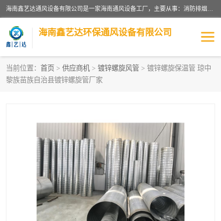
海南鑫艺达通风设备有限公司是一家海南通风设备工厂，主要从事：消防排烟工程、油烟净化工程、厨房排烟工程、酒店厨房设备、新风排风系统、镀锌铁皮管道加工、暖通工程、通风管道安装、消防火阀百叶风口等业务。公司拥有管道及配件一体化工厂生产线，良好的售后服务，良好的设计团队，良好的施工团队、良好管理人员，掌握畅通丰富的信息、市场渠道。
海南鑫艺达环保通风设备有限公司
当前位置：
首页
>
供应商机
>
镀锌螺旋风管
> 镀锌螺旋保温管 琼中
黎族苗族自治县镀锌螺旋管厂家
海南暖通工程
海南消防排烟工程
海南厨房排烟工程
海南酒店厨房设备
海南油烟净化工程
管道配件
风机系列
镁质防火风管
通风设备
通风管道
消防阀门
消防风机