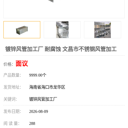
风口
镀锌矩形风管
镀锌螺旋风管
PP风管
不锈钢烟罩
防火阀
排烟风机
百叶风口
镀锌风管加工厂 耐腐蚀 文昌市不锈钢风管加工
油烟净化器
静压箱
面议
价格：
产品数量：
9999.00个
发货地址：
海南省海口市龙华区
关键词：
镀锌风管加工厂
发布日期：
2026-08-09
阅 读 量：
288