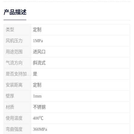
产品描述
类型
定制
风机压力
1MPa
用途范围
进风口
气流方向
斜流式
是否支持加工定制
是
安装距离
定制
壁厚
1mm
材质
不锈钢
使用温度
400℃
弯曲强度
360MPa