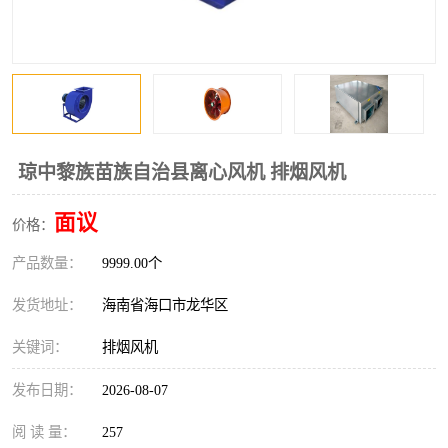
风口
镀锌矩形风管
镀锌螺旋风管
PP风管
不锈钢烟罩
防火阀
排烟风机
百叶风口
琼中黎族苗族自治县离心风机 排烟风机
油烟净化器
静压箱
面议
价格：
产品数量：
9999.00个
发货地址：
海南省海口市龙华区
关键词：
排烟风机
发布日期：
2026-08-07
阅 读 量：
257