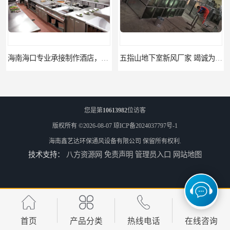
海南海口专业承接制作酒店，学校、商场、餐馆等商业厨房排烟、消防排烟、新风排风等系统工程
五指山地下室新风厂家 竭诚为您服务
您是第
10613982
位访客
版权所有 ©2026-08-07
琼ICP备2024037797号-1
海南鑫艺达环保通风设备有限公司
保留所有权利.
技术支持：
八方资源网
免责声明
管理员入口
网站地图
文昌消防管道工程 免费上门测量设计
临高县消防排烟工程 竭诚为您服务
首页
产品分类
热线电话
在线咨询