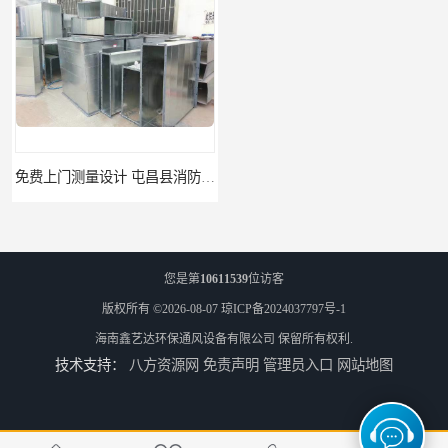
免费上门测量设计 屯昌县消防排烟辅材
免费设计 屯昌县地下室新风工厂
您是第
10611539
位访客
版权所有 ©2026-08-07
琼ICP备2024037797号-1
海南鑫艺达环保通风设备有限公司
保留所有权利.
技术支持：
八方资源网
免责声明
管理员入口
网站地图
竭诚为您服务 琼海地下室新风工程
竭诚为您服务 东方消防风机工程