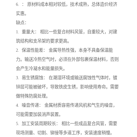
6. ： 原材料成本相对较低，技术成熟，总体造价经济
实惠。
缺点：
1. 重量大： 相比一些复合材料风管，自重较大，对建
筑结构和支吊架的要求更高。
2. 保温性能差： 金属导热性强，本身不具备保温能
力。输送冷热空气时，必须在外部包裹保温材料，否则
会产生冷凝水和能量损失。
3. 易生锈腐蚀： 在潮湿环境或输送腐蚀性气体时，镀
锌层可能被破坏，导致铁皮生锈，影响使用寿命。需要
做特殊防腐处理。
4. 噪音传递： 金属材质容易传递风机和气生的噪音，
可能需要加装消声装置。
5. 加工安装周期较长： 相比一些成品复合风管，需要
现场测量、切割、铆接等多道工序，安装速度稍慢。