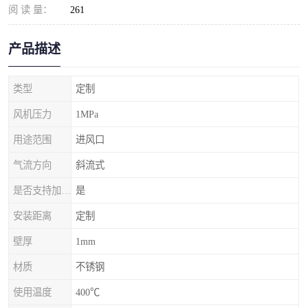
阅 读 量：
261
产品描述
类型
定制
风机压力
1MPa
用途范围
进风口
气流方向
斜流式
是否支持加工定制
是
安装距离
定制
壁厚
1mm
材质
不锈钢
使用温度
400℃