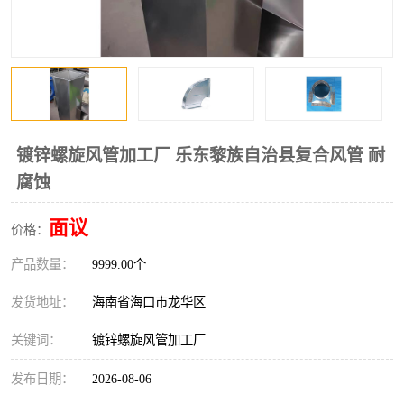
风口
镀锌矩形风管
镀锌螺旋风管
PP风管
不锈钢烟罩
防火阀
排烟风机
百叶风口
镀锌螺旋风管加工厂 乐东黎族自治县复合风管 耐
腐蚀
油烟净化器
静压箱
面议
价格：
产品数量：
9999.00个
发货地址：
海南省海口市龙华区
关键词：
镀锌螺旋风管加工厂
发布日期：
2026-08-06