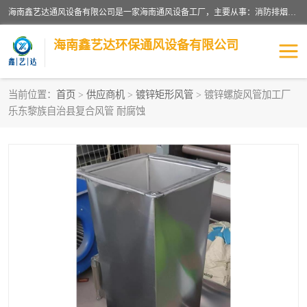
海南鑫艺达通风设备有限公司是一家海南通风设备工厂，主要从事：消防排烟工程、油烟净化工程、厨房排烟工程、酒店厨房设备、新风排风系统、镀锌铁皮管道加工、暖通工程、通风管道安装、消防火阀百叶风口等业务。公司拥有管道及配件一体化工厂生产线，良好的售后服务，良好的设计团队，良好的施工团队、良好管理人员，掌握畅通丰富的信息、市场渠道。
海南鑫艺达环保通风设备有限公司
当前位置：
首页
>
供应商机
>
镀锌矩形风管
> 镀锌螺旋风管加工厂
乐东黎族自治县复合风管 耐腐蚀
海南暖通工程
海南消防排烟工程
海南厨房排烟工程
海南酒店厨房设备
海南油烟净化工程
管道配件
风机系列
镁质防火风管
通风设备
通风管道
消防阀门
消防风机