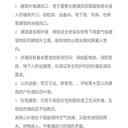
1. 建筑外墙通风口：用于需要长期通风但需避免雨水侵
入的墙体开口，如机房、设备间、地下室、车库、仓库
等建筑的进排风口。
2. 潮湿或多雨环境：特别适合安装在经常下雨或气候潮
湿地区的建筑外立面，能有效防止雨水随风倒灌入室
内。
3. 对通风有基本要求的密闭空间：例如配电房、消防泵
房、地下人防设施等，在保证安全防护的同时满足通风
需求。
4. 公共设施：常见于站、体育馆、、学校等大型公共建
筑的户外通风百叶窗。
5. 住宅建筑：可用于高层住宅的厨房或卫生间外墙，实
现自然通风且不怕雨天。
其核心价值在于既能保持空气流通，又能有效阻挡雨
水、异物进入，平衡通风与防雨的矛盾。