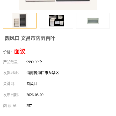
风口
镀锌矩形风管
镀锌螺旋风管
PP风管
不锈钢烟罩
防火阀
圆风口 文昌市防雨百叶
排烟风机
百叶风口
面议
价格：
油烟净化器
静压箱
产品数量：
9999.00个
发货地址：
海南省海口市龙华区
关键词：
圆风口
发布日期：
2026-08-09
阅 读 量：
257