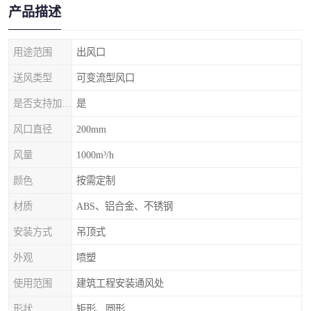
产品描述
用途范围
出风口
送风类型
可变流型风口
是否支持加工定制
是
风口直径
200mm
风量
1000m³/h
颜色
按需定制
材质
ABS、铝合金、不锈钢
安装方式
吊顶式
外观
喷塑
使用范围
建筑工程安装通风处
形状
矩形、圆形