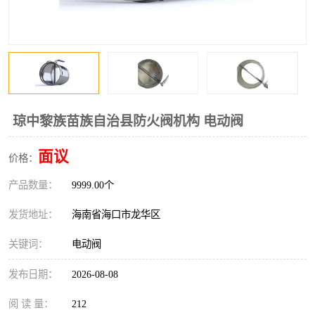
风口
镀锌矩形风管
镀锌螺旋风管
PP风管
不锈钢烟罩
防火阀
排烟风机
百叶风口
琼中黎族苗族自治县防火阀机构 电动阀
油烟净化器
静压箱
面议
价格：
产品数量：
9999.00个
发货地址：
海南省海口市龙华区
关键词：
电动阀
发布日期：
2026-08-08
阅 读 量：
212