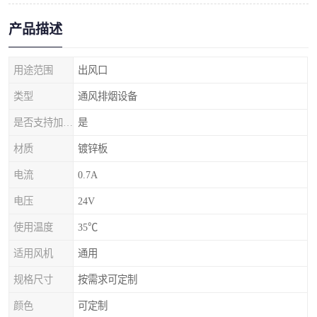
产品描述
用途范围
出风口
类型
通风排烟设备
是否支持加工定制
是
材质
镀锌板
电流
0.7A
电压
24V
使用温度
35℃
适用风机
通用
规格尺寸
按需求可定制
颜色
可定制