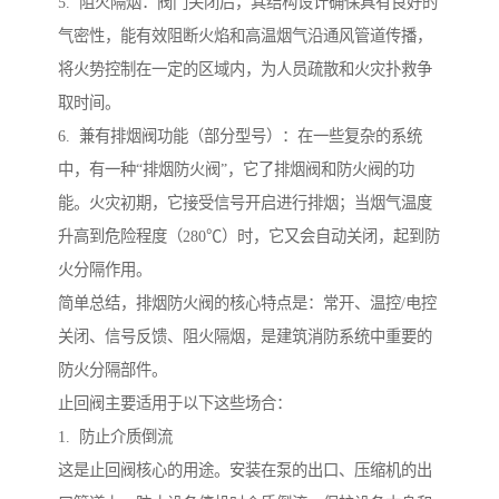
5. 阻火隔烟：阀门关闭后，其结构设计确保具有良好的
气密性，能有效阻断火焰和高温烟气沿通风管道传播，
将火势控制在一定的区域内，为人员疏散和火灾扑救争
取时间。
6. 兼有排烟阀功能（部分型号）：在一些复杂的系统
中，有一种“排烟防火阀”，它了排烟阀和防火阀的功
能。火灾初期，它接受信号开启进行排烟；当烟气温度
升高到危险程度（280℃）时，它又会自动关闭，起到防
火分隔作用。
简单总结，排烟防火阀的核心特点是：常开、温控/电控
关闭、信号反馈、阻火隔烟，是建筑消防系统中重要的
防火分隔部件。
止回阀主要适用于以下这些场合：
1. 防止介质倒流
这是止回阀核心的用途。安装在泵的出口、压缩机的出