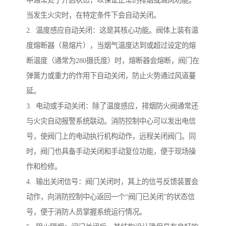
中通常处于开启状态，以保证正常的排烟或通风功能。
当发生火灾时，在特定条件下会自动关闭。
2. 温度感应自动关闭：这是其核心功能。阀体上装有温
度熔断器（易熔片），当烟气温度达到或超过设定的熔
断温度（通常为280摄氏度）时，熔断器会熔断，阀门在
弹簧力或重力的作用下自动关闭，防止火势通过风道蔓
延。
3. 电动或手动关闭：除了温度感应，排烟防火阀通常还
与火灾自动报警系统联动。消防控制中心可以发出电信
号，使阀门上的电动执行机构动作，远程关闭阀门。同
时，阀门也具备手动关闭和手动复位功能，便于现场操
作和检修。
4. 输出关闭信号：阀门关闭时，其上的信号反馈装置会
动作，向消防控制中心返回一个“阀门已关闭”的状态信
号，便于消防人员掌握系统运行情况。