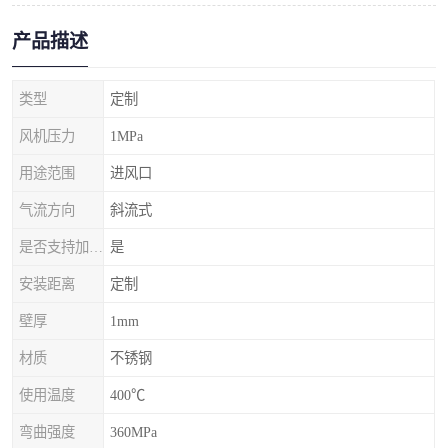
产品描述
类型
定制
风机压力
1MPa
用途范围
进风口
气流方向
斜流式
是否支持加工定制
是
安装距离
定制
壁厚
1mm
材质
不锈钢
使用温度
400℃
弯曲强度
360MPa