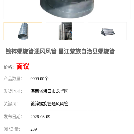
风口
镀锌矩形风管
镀锌螺旋风管
PP风管
不锈钢烟罩
防火阀
排烟风机
百叶风口
镀锌螺旋管通风风管 昌江黎族自治县螺旋管
油烟净化器
静压箱
面议
价格：
产品数量：
9999.00个
发货地址：
海南省海口市龙华区
关键词：
镀锌螺旋管通风风管
发布日期：
2026-08-09
阅 读 量：
239