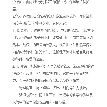
个层面，由内到外分别是工作钢管层、保温层和保护
层。
它的核心功能是长距离输送特定温度的流体，并保证其
温度在输送过程中损失小。具体来说：
1. 保温绝热：这是核心的功能。中间的保温层（通常使
用硬质聚氨酯泡沫等材料）能有效阻止内部热流体（如
热水、蒸汽）的热量向外散失，或者阻止外部热量传入
内部的冷流体（如冷水）。这确保了流体从起点到终点
都能维持所需的温度。
2. 防腐蚀与机械保护：外层的镀锌铁皮（螺旋缠绕的镀
锌钢带）起到了关键的保护作用。它像一个坚固的外
壳，保护内部相对脆弱的保温层免受以下伤害：
物理伤害：防止磕碰、挤压、划伤等外力破坏。
潮湿与腐蚀：防止地下水、土壤中的化学物质以及
大气中的湿气侵蚀保温层和内部钢管。