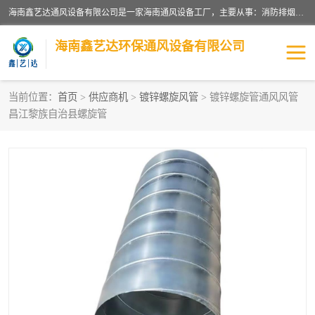
海南鑫艺达通风设备有限公司是一家海南通风设备工厂，主要从事：消防排烟工程、油烟净化工程、厨房排烟工程、酒店厨房设备、新风排风系统、镀锌铁皮管道加工、暖通工程、通风管道安装、消防火阀百叶风口等业务。公司拥有管道及配件一体化工厂生产线，良好的售后服务，良好的设计团队，良好的施工团队、良好管理人员，掌握畅通丰富的信息、市场渠道。
海南鑫艺达环保通风设备有限公司
当前位置：
首页
>
供应商机
>
镀锌螺旋风管
> 镀锌螺旋管通风风管
昌江黎族自治县螺旋管
海南暖通工程
海南消防排烟工程
海南厨房排烟工程
海南酒店厨房设备
海南油烟净化工程
管道配件
风机系列
镁质防火风管
通风设备
通风管道
消防阀门
消防风机