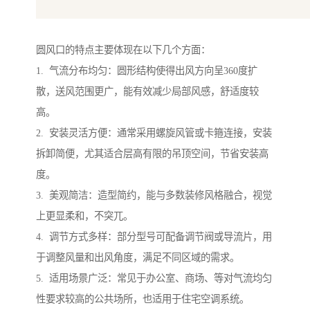
圆风口的特点主要体现在以下几个方面：
1. 气流分布均匀：圆形结构使得出风方向呈360度扩
散，送风范围更广，能有效减少局部风感，舒适度较
高。
2. 安装灵活方便：通常采用螺旋风管或卡箍连接，安装
拆卸简便，尤其适合层高有限的吊顶空间，节省安装高
度。
3. 美观简洁：造型简约，能与多数装修风格融合，视觉
上更显柔和，不突兀。
4. 调节方式多样：部分型号可配备调节阀或导流片，用
于调整风量和出风角度，满足不同区域的需求。
5. 适用场景广泛：常见于办公室、商场、等对气流均匀
性要求较高的公共场所，也适用于住宅空调系统。