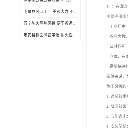
4. ：在
屯昌县风口工厂 美观大方 不仅具有实用功能
主要应用场
万宁防火隔热风管 便于搬运和安装 良好的导热性能
工业厂房（
定安县钢面风管电话 耐火性能好 能够抵抗高温和火灾
农业大棚、
公共场所（
仓库、车
需要快速排
简单来说，
负压风机的
1. 通风
2. 降温
3. 节能
4. 安装