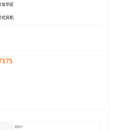
市龙华区
柜式风机
7175
380V