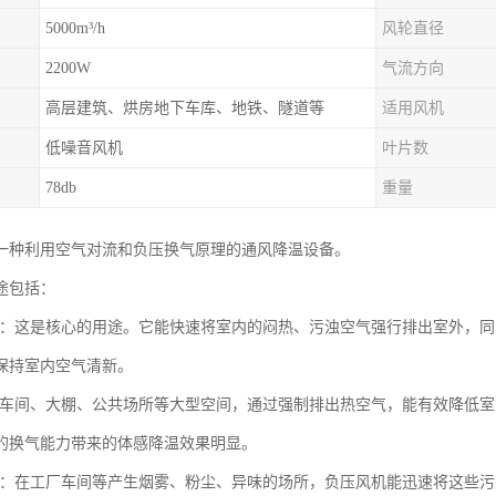
5000m³/h
风轮直径
2200W
气流方向
高层建筑、烘房地下车库、地铁、隧道等
适用风机
低噪音风机
叶片数
78db
重量
一种利用空气对流和负压换气原理的通风降温设备。
途包括：
换气：这是核心的用途。它能快速将室内的闷热、污浊空气强行排出室外，
保持室内空气清新。
：在车间、大棚、公共场所等大型空间，通过强制排出热空气，能有效降低室
的换气能力带来的体感降温效果明显。
除尘：在工厂车间等产生烟雾、粉尘、异味的场所，负压风机能迅速将这些