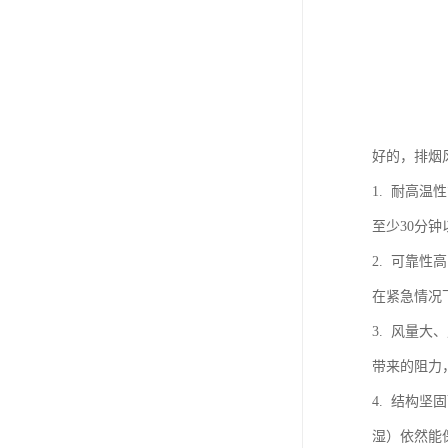
好的，排烟
1. 耐高
至少30分
2. 可靠
在紧急情况
3. 风量
带来的阻力
4. 结构
湿）依然能