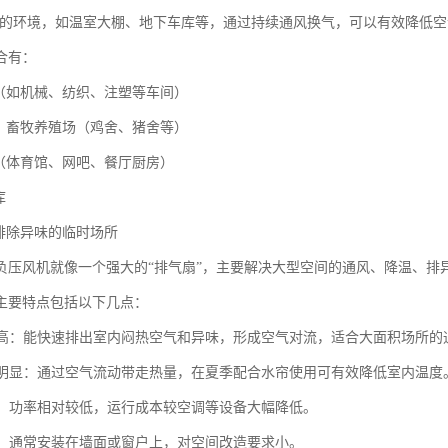
潮湿的环境，如温室大棚、地下车库等，通过持续通风换气，可以有效降低
合有：
如机械、纺织、注塑等车间）
畜牧养殖场（鸡舍、猪舍等）
体育馆、网吧、餐厅厨房）
库
除异味的临时场所
负压风机就像一个强大的“排气扇”，主要解决大型空间的通风、降温、排
主要特点包括以下几点：
效率高：能快速排出室内闷热空气和异味，形成空气对流，适合大面积场所的
效果明显：通过空气流动带走热量，在夏季配合水帘使用可有效降低室内温度
省电：功率相对较低，运行成本较空调等设备大幅降低。
简便：通常安装在墙面或窗户上，对空间改造要求小。