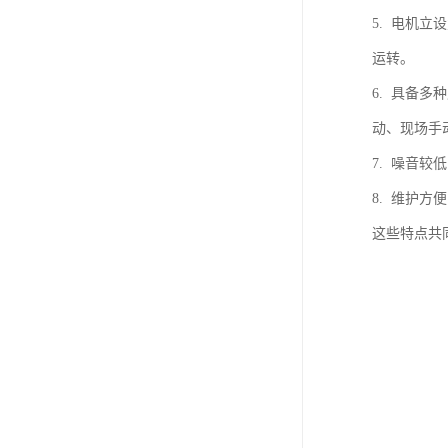
5. 电机
运转。
6. 具备
动、现场手
7. 噪音
8. 维护
这些特点共