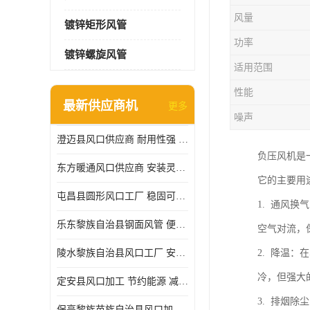
风量
镀锌矩形风管
功率
镀锌螺旋风管
适用范围
性能
最新供应商机
更多
噪声
澄迈县风口供应商 耐用性强 能够减少能源消耗
负压风机是
东方暖通风口供应商 安装灵活 调节功能强
它的主要用
屯昌县圆形风口工厂 稳固可靠 方便清洁和维修
1. 通风
乐东黎族自治县钢面风管 便于搬运和安装 能够抵抗高温和火灾
空气对流，
陵水黎族自治县风口工厂 安装简便 安装也相对容易
2. 降温
冷，但强大
定安县风口加工 节约能源 减少能量损失
3. 排烟
保亭黎族苗族自治县风口加工 减少能耗 以适应不同的需求