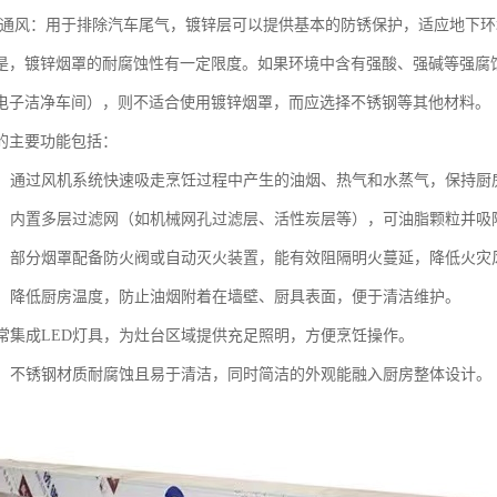
车库通风：用于排除汽车尾气，镀锌层可以提供基本的防锈保护，适应地下
是，镀锌烟罩的耐腐蚀性有一定限度。如果环境中含有强酸、强碱等强腐
电子洁净车间），则不适合使用镀锌烟罩，而应选择不锈钢等其他材料。
的主要功能包括：
油烟：通过风机系统快速吸走烹饪过程中产生的油烟、热气和水蒸气，保持厨
净化：内置多层过滤网（如机械网孔过滤层、活性炭层等），可油脂颗粒并
安全：部分烟罩配备防火阀或自动灭火装置，能有效阻隔明火蔓延，降低火灾
环境：降低厨房温度，防止油烟附着在墙壁、厨具表面，便于清洁维护。
：通常集成LED灯具，为灶台区域提供充足照明，方便烹饪操作。
装饰：不锈钢材质耐腐蚀且易于清洁，同时简洁的外观能融入厨房整体设计。