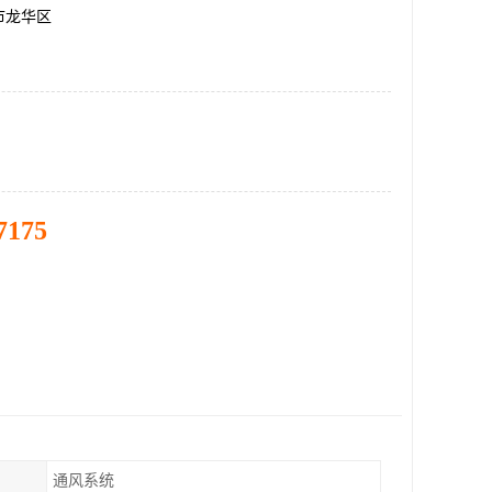
市龙华区
7175
通风系统