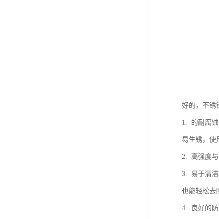
好的，不锈
1. 的耐
易生锈，使
2. 高强
3. 易于
也能轻松去
4. 良好