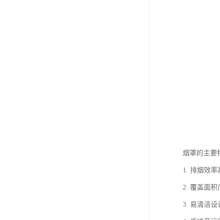
烟罩的主要
1. 排烟
2. 覆盖
3. 易清