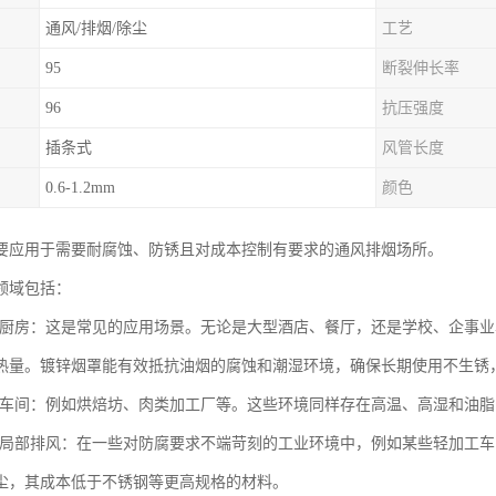
通风/排烟/除尘
工艺
95
断裂伸长率
96
抗压强度
插条式
风管长度
0.6-1.2mm
颜色
要应用于需要耐腐蚀、防锈且对成本控制有要求的通风排烟场所。
领域包括：
行业厨房：这是常见的应用场景。无论是大型酒店、餐厅，还是学校、企事
热量。镀锌烟罩能有效抵抗油烟的腐蚀和潮湿环境，确保长期使用不生锈
加工车间：例如烘焙坊、肉类加工厂等。这些环境同样存在高温、高湿和油
厂房局部排风：在一些对防腐要求不端苛刻的工业环境中，例如某些轻加工
尘，其成本低于不锈钢等更高规格的材料。