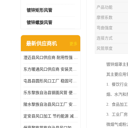
产品功能
镀锌矩形风管
摩擦系数
镀锌螺旋风管
弯曲强度
连接方式
最新供应商机
更多
风管厚度
澄迈县风口供应商 耐用性强 能够减少能源消耗
镀锌烟罩主
东方暖通风口供应商 安装灵活 调节功能强
其主要应用
屯昌县圆形风口工厂 稳固可靠 方便清洁和维修
1. 餐饮
乐东黎族自治县钢面风管 便于搬运和安装 能够抵抗高温和火灾
烟、水汽和
陵水黎族自治县风口工厂 安装简便 安装也相对容易
2. 食品
3. 工业
定安县风口加工 节约能源 减少能量损失
微烟气或粉
保亭黎族苗族自治县风口加工 减少能耗 以适应不同的需求