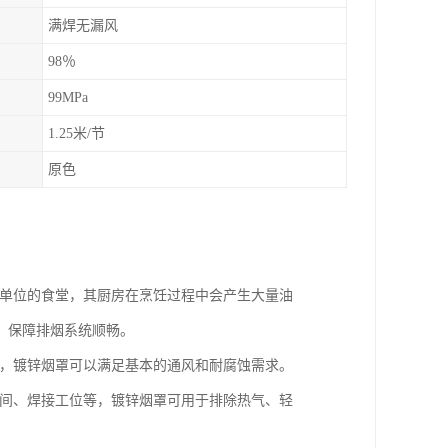
满焊无漏风
98％
99MPa
1.25米/节
原色
业单位的食堂，其厨房在烹饪过程中会产生大量油
，保障排烟系统顺畅。
脂，镀锌烟罩可以满足基本的通风和耐腐蚀需求。
车间、焊接工位等，镀锌烟罩可用于排除热气、轻