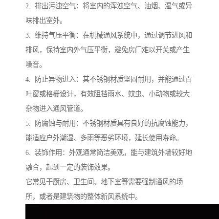
2. 排出污浊空气：将室内的浑浊空气、油烟、湿气或异
味排出室外。
3. 维持气压平衡：在机械通风系统中，通过调节进风和
排风，保持室内外气压平衡，避免房门难以开关或产生
噪音。
4. 防止异物进入：其不锈钢材质坚固耐用，并能通过百
叶窗或格栅设计，有效阻挡雨水、蚊虫、小动物或较大
杂物进入通风管道。
5. 防腐蚀与耐用：不锈钢材质具有良好的抗腐蚀能力，
能适应户外潮湿、多雨等恶劣环境，延长使用寿命。
6. 装饰作用：外观通常简洁美观，能与建筑外墙较好地
融合，起到一定的装饰效果。
它常见于厨房、卫生间、地下室等需要强制通风的场
所，或者是建筑物的整体新风系统中。