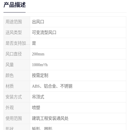
产品描述
用途范围
出风口
送风类型
可变流型风口
是否支持加工定制
是
风口直径
200mm
风量
1000m³/h
颜色
按需定制
材质
ABS、铝合金、不锈钢
安装方式
吊顶式
外观
喷塑
使用范围
建筑工程安装通风处
形状
矩形、圆形