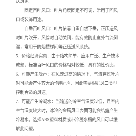
送风更。
固定百叶风口：叶片角度固定不可调，常用于回风
口或装饰用途。
自垂百叶风口：叶片依靠自重自然下垂，正压送风
时叶片吹开，风停时自动关闭，能有效防止室外气流倒
灌，常用于防烟楼梯间等正压送风系统。
5. ‌价格经济实惠：由于结构简单、应用广泛、生产技术
成熟，标准百叶风口的价格相对较低，具有的性价比。
6. ‌可能产生噪声：在风速过高的情况下，气流穿过叶片
时可能会产生较大的“嗖嗖”声，因此需要根据风口类型
控制合适的风速。
7. ‌可能产生冷凝水：当输送的冷空气温度过低，且室内
空气湿度较大时，冰冷的金属风口表面可能会结露产生
冷凝水。选择ABS塑料材质或带冷凝水槽的风口可以缓
解此问题。