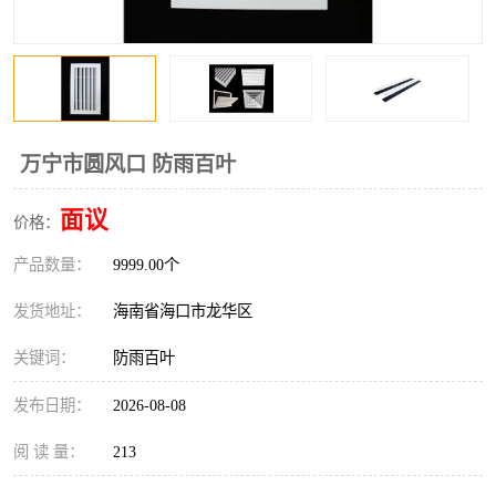
风口
镀锌矩形风管
镀锌螺旋风管
PP风管
不锈钢烟罩
防火阀
万宁市圆风口 防雨百叶
排烟风机
百叶风口
面议
价格：
油烟净化器
静压箱
产品数量：
9999.00个
发货地址：
海南省海口市龙华区
关键词：
防雨百叶
发布日期：
2026-08-08
阅 读 量：
213