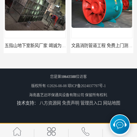
五指山地下室新风厂家 竭诚为您服务
文昌消防管道工程 免费上门测量设计
您是第
10643588
位访客
版权所有 ©2026-08-08
琼ICP备2024037797号-1
海南鑫艺达环保通风设备有限公司
保留所有权利.
技术支持：
八方资源网
免责声明
管理员入口
网站地图
临高县消防排烟工程 竭诚为您服务
免费上门测量设计 屯昌县消防排烟辅材