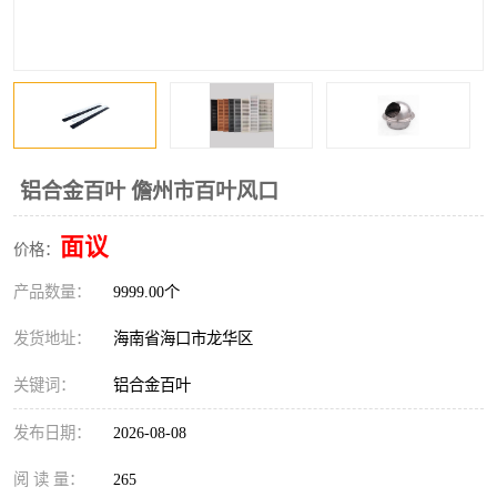
风口
镀锌矩形风管
镀锌螺旋风管
PP风管
不锈钢烟罩
防火阀
排烟风机
百叶风口
铝合金百叶 儋州市百叶风口
油烟净化器
静压箱
面议
价格：
产品数量：
9999.00个
发货地址：
海南省海口市龙华区
关键词：
铝合金百叶
发布日期：
2026-08-08
阅 读 量：
265