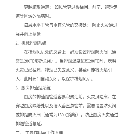
穿越疏散通道： 如风管穿过楼梯间、前室、避难走
道等区域的隔墙时。
每层水平干管与垂直总管的交接处： 防止火灾通过
竖井向上蔓延。
2. 机械排烟系统
在排烟风机处的总管上，必须设置排烟防火阀（通
常是280℃熔断关闭）。当排烟温度超过280℃时，表明
火灾已经猛烈，排烟已失去意义，甚至可能将火焰引
入，此时阀门自动关闭，以保护排烟风机。
3. 厨房排油烟系统
厨房的排油烟管道容易积聚油垢，火灾风险高。在
穿越厨房隔墙处以及接入垂直总管前，需要设置防火阀
或排烟防火阀（通常为150℃熔断），防止厨房火灾通过
排烟管道蔓延。
二、 主要作用与工作原理