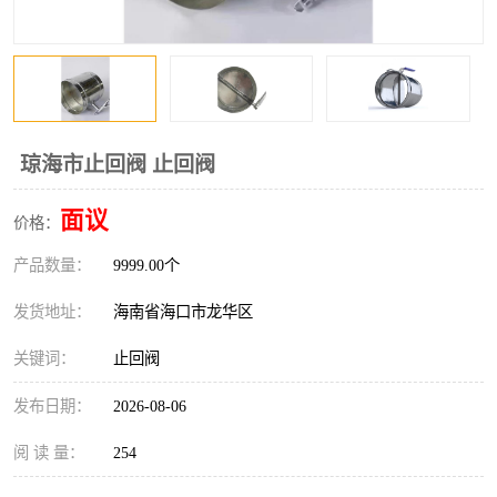
风口
镀锌矩形风管
镀锌螺旋风管
PP风管
不锈钢烟罩
防火阀
琼海市止回阀 止回阀
排烟风机
百叶风口
面议
价格：
油烟净化器
静压箱
产品数量：
9999.00个
发货地址：
海南省海口市龙华区
关键词：
止回阀
发布日期：
2026-08-06
阅 读 量：
254