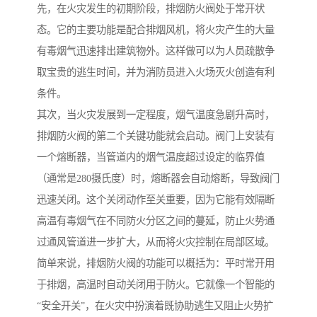
先，在火灾发生的初期阶段，排烟防火阀处于常开状
态。它的主要功能是配合排烟风机，将火灾产生的大量
有毒烟气迅速排出建筑物外。这样做可以为人员疏散争
取宝贵的逃生时间，并为消防员进入火场灭火创造有利
条件。
其次，当火灾发展到一定程度，烟气温度急剧升高时，
排烟防火阀的第二个关键功能就会启动。阀门上安装有
一个熔断器，当管道内的烟气温度超过设定的临界值
（通常是280摄氏度）时，熔断器会自动熔断，导致阀门
迅速关闭。这个关闭动作至关重要，因为它能有效隔断
高温有毒烟气在不同防火分区之间的蔓延，防止火势通
过通风管道进一步扩大，从而将火灾控制在局部区域。
简单来说，排烟防火阀的功能可以概括为：平时常开用
于排烟，高温时自动关闭用于防火。它就像一个智能的
“安全开关”，在火灾中扮演着既协助逃生又阻止火势扩