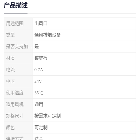
产品描述
用途范围
出风口
类型
通风排烟设备
是否支持加工定制
是
材质
镀锌板
电流
0.7A
电压
24V
使用温度
35℃
适用风机
通用
规格尺寸
按需求可定制
颜色
可定制
连接方式
法兰