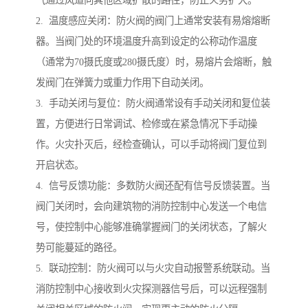
气通过风道向其他区域扩散的路径，防止火势扩大。
2. 温度感应关闭：防火阀的阀门上通常安装有易熔熔断
器。当阀门处的环境温度升高到设定的公称动作温度
（通常为70摄氏度或280摄氏度）时，易熔片会熔断，触
发阀门在弹簧力或重力作用下自动关闭。
3. 手动关闭与复位：防火阀通常设有手动关闭和复位装
置，方便进行日常调试、检修或在紧急情况下手动操
作。火灾扑灭后，经检查确认，可以手动将阀门复位到
开启状态。
4. 信号反馈功能：多数防火阀还配有信号反馈装置。当
阀门关闭时，会向建筑物的消防控制中心发送一个电信
号，使控制中心能够准确掌握阀门的关闭状态，了解火
势可能蔓延的路径。
5. 联动控制：防火阀可以与火灾自动报警系统联动。当
消防控制中心接收到火灾探测器信号后，可以远程强制