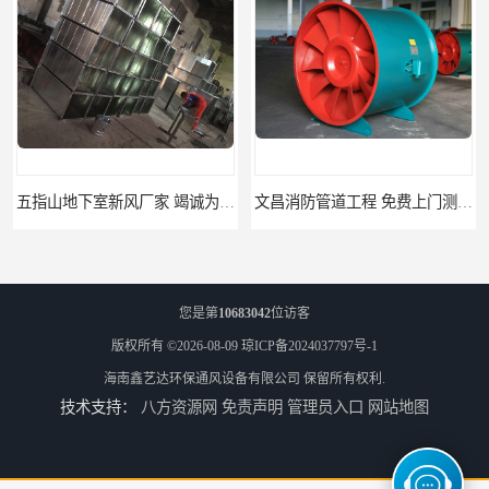
五指山地下室新风厂家 竭诚为您服务
文昌消防管道工程 免费上门测量设计
您是第
10683042
位访客
版权所有 ©2026-08-09
琼ICP备2024037797号-1
海南鑫艺达环保通风设备有限公司
保留所有权利.
技术支持：
八方资源网
免责声明
管理员入口
网站地图
临高县消防排烟工程 竭诚为您服务
免费上门测量设计 屯昌县消防排烟辅材