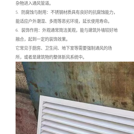
杂物进入通风管道。
5. 防腐蚀与耐用：不锈钢材质具有良好的抗腐蚀能力，
能适应户外潮湿、多雨等恶劣环境，延长使用寿命。
6. 装饰作用：外观通常简洁美观，能与建筑外墙较好地
融合，起到一定的装饰效果。
它常见于厨房、卫生间、地下室等需要强制通风的场
所，或者是建筑物的整体新风系统中。