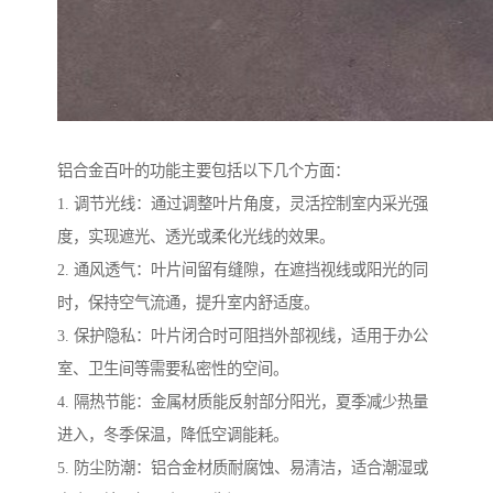
铝合金百叶的功能主要包括以下几个方面：
1. 调节光线：通过调整叶片角度，灵活控制室内采光强
度，实现遮光、透光或柔化光线的效果。
2. 通风透气：叶片间留有缝隙，在遮挡视线或阳光的同
时，保持空气流通，提升室内舒适度。
3. 保护隐私：叶片闭合时可阻挡外部视线，适用于办公
室、卫生间等需要私密性的空间。
4. 隔热节能：金属材质能反射部分阳光，夏季减少热量
进入，冬季保温，降低空调能耗。
5. 防尘防潮：铝合金材质耐腐蚀、易清洁，适合潮湿或