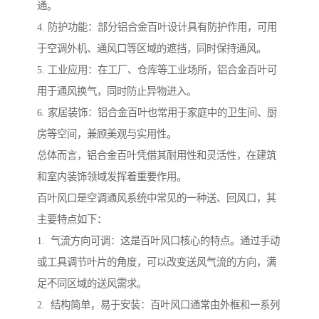
通。
4. 防护功能：部分铝合金百叶设计具有防护作用，可用
于空调外机、通风口等区域的遮挡，同时保持通风。
5. 工业应用：在工厂、仓库等工业场所，铝合金百叶可
用于通风换气，同时防止异物进入。
6. 家居装饰：铝合金百叶也常用于家庭中的卫生间、厨
房等空间，兼顾美观与实用性。
总体而言，铝合金百叶凭借其耐用性和灵活性，在建筑
和室内装饰领域发挥着重要作用。
百叶风口是空调通风系统中常见的一种送、回风口，其
主要特点如下：
1. 气流方向可调：这是百叶风口核心的特点。通过手动
或工具调节叶片的角度，可以改变送风气流的方向，满
足不同区域的送风需求。
2. ‌结构简单，易于安装：百叶风口通常由外框和一系列