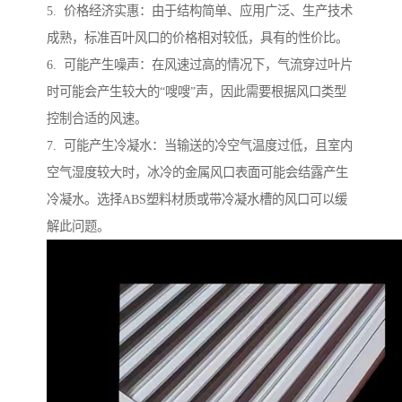
5. ‌价格经济实惠：由于结构简单、应用广泛、生产技术
成熟，标准百叶风口的价格相对较低，具有的性价比。
6. ‌可能产生噪声：在风速过高的情况下，气流穿过叶片
时可能会产生较大的“嗖嗖”声，因此需要根据风口类型
控制合适的风速。
7. ‌可能产生冷凝水：当输送的冷空气温度过低，且室内
空气湿度较大时，冰冷的金属风口表面可能会结露产生
冷凝水。选择ABS塑料材质或带冷凝水槽的风口可以缓
解此问题。