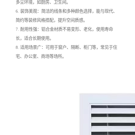
多尘环境，如厨房、卫生间。
6. 装饰美观：简洁的线条和多种颜色选择，能与现代、
简约等装修风格搭配，提升空间质感。
7. 耐用性强：铝合金材质不易变形、老化，使用寿命
长，适合长期使用。
8. 适用场景广：可用于窗户、隔断、柜门等，常见于住
宅、办公室、商场等场所。