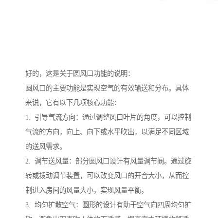
好的，这是关于圆风口功能的说明：
圆风口的主要功能是实现空气的有效输送和分布。具体
来说，它有以下几项核心功能：
1. 引导气流方向：通过调整风口叶片的角度，可以控制
气流的方向，向上、向下或水平吹出，以满足不同区域
的送风需求。
2. 调节送风量：部分圆风口设计有风量调节阀。通过旋
转或拨动调节装置，可以改变风口的开合大小，从而控
制进入房间的风量大小，实现风量平衡。
3. 均匀扩散空气：圆形的设计有助于空气向四周均匀扩